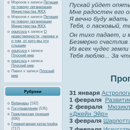
Морозов
к записи
Петиция
Пускай уйдет опят
по поводу организации
Мне радостен его 
Министерства ЖКХ
Морозов
к записи
Петиция
Я вечно буду ждать
по поводу организации
Тебя, о ласковый, т
Министерства ЖКХ
ogurcova
к записи
О
Он тихо падает, и 
нравственности, героике и
Безмерно счастлив я
о том, от кого мы это
слышим
Из всех чудес земли
ogurcova
к записи
Тебя люблю... За чт
Плоский мир
ogurcova
к записи
Плоский мир
Павел
к записи
Плоский
мир
Про
Рубрики
31 января
Астролог
1 февраля
Развитие
Вебинары
(192)
2 февраля
Мюзикл
Госуправление
(535)
«Джейн Эйр»
Гражданская позиция
(690)
3 февраля
Шарлотт
Гуманитарная катастрофа
7 февраля
Искусств
(717)