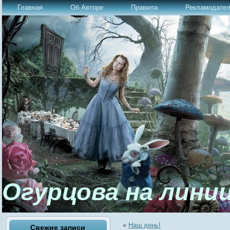
Главная
Об Авторе
Правила
Рекламодате
Огурцова на лини
«
Наш день!
Свежие записи