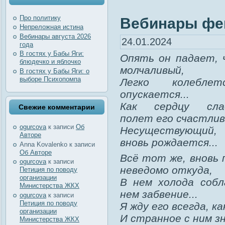
Про политику
Вебинары фев
Непреложная истина
Вебинары августа 2026
24.01.2024
года
В гостях у Бабы Яги:
Опять он падает, 
блюдечко и яблочко
молчаливый,
В гостях у Бабы Яги: о
выборе Психопомпа
Легко колебле
опускается...
Как сердцу сла
Свежие комментарии
полет его счастлив
ogurcova
к записи
Об
Несуществующи
Авторе
вновь рождается...
Anna Kovalenko
к записи
Об Авторе
Всё тот же, вновь 
ogurcova
к записи
неведомо откуда,
Петиция по поводу
организации
В нем холода собл
Министерства ЖКХ
нем забвение...
ogurcova
к записи
Петиция по поводу
Я жду его всегда, ка
организации
И странное с ним з
Министерства ЖКХ