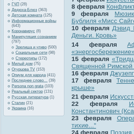
ГЧП
(28)
8 февраля
Конфликт
Дедюха-Блюз
(363)
9 февраля
Мюзи
Детская комната
(125)
Бублиля «Мисс Сайг
Информационные войны
(643)
10 февраля
Дэвид 
Коронавирус
(8)
Деньги. Кровь»
Манипуляция сознанием
(797)
14 февраля
А
Зрелища и чтиво
(500)
«энергосбережение
Социальные сети
(98)
15 февраля
«Тридц
Стереотипы
(172)
Милый дом
(75)
Священной Римской и
Огурцова TV
(153)
16 февраля
Джузеп
Опиум для народа
(411)
17 февраля
Тенн
Последнее слово…
(39)
Рersona non grata
(103)
крыше»
Реальный сектор
(131)
21 февраля
Искусст
Русская литература
(1)
22 февраля
И
Сталин
(21)
Украина
(16)
Константинович (Кса
23 февраля
Опер
тихие..."
24 февраля
Поэзия 