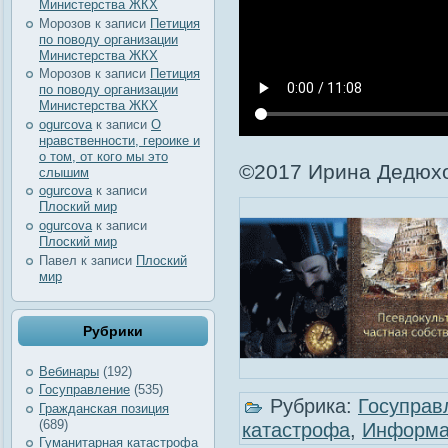
Министерства ЖКХ
Морозов
к записи
Петиция
по поводу организации
Министерства ЖКХ
Морозов
к записи
Петиция
по поводу организации
Министерства ЖКХ
ogurcova
к записи
О
нравственности, героике и
о том, от кого мы это
©2017 Ирина Дедюхо
слышим
ogurcova
к записи
Плоский мир
ogurcova
к записи
Плоский мир
Павел
к записи
Плоский
мир
Рубрики
Вебинары
(192)
Госуправление
(535)
Рубрика:
Госуправ
Гражданская позиция
(689)
катастрофа
,
Информа
Гуманитарная катастрофа