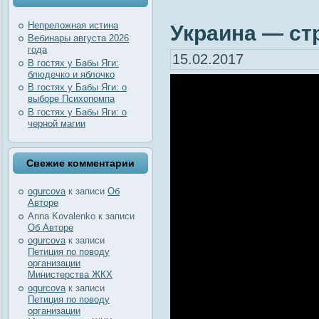
Непреложная истина
Украина — ст
Вебинары августа 2026
года
15.02.2017
В гостях у Бабы Яги:
блюдечко и яблочко
В гостях у Бабы Яги: о
выборе Психопомпа
В гостях у Бабы Яги: о
черной магии
Свежие комментарии
ogurcova
к записи
Об
Авторе
Anna Kovalenko
к записи
Об Авторе
ogurcova
к записи
Петиция по поводу
организации
Министерства ЖКХ
ogurcova
к записи
Петиция по поводу
организации