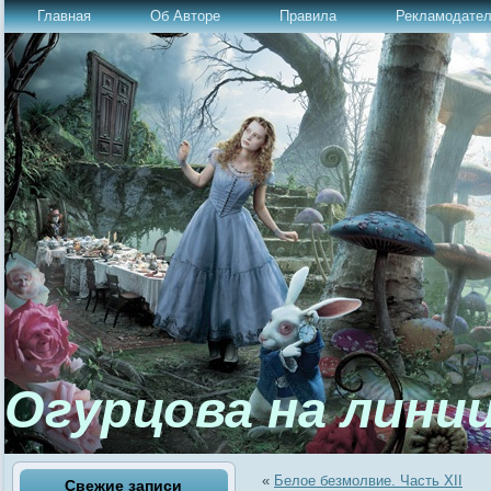
Главная
Об Авторе
Правила
Рекламодате
Огурцова на лини
«
Белое безмолвие. Часть ХII
Свежие записи