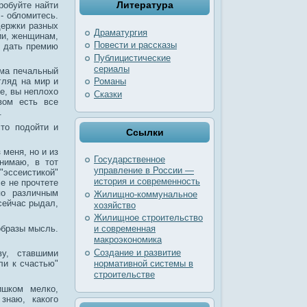
Литература
робуйте найти
 - обломитесь.
держки разных
Драматургия
ии, женщинам,
Повести и рассказы
е дать премию
Публицистические
сериалы
ьма печальный
гляд на мир и
Романы
е, вы неплохо
Сказки
вом есть все
.
то подойти и
Ссылки
 меня, но и из
Государственное
онимаю, в тот
управление в России —
"эссеистикой"
история и современность
е не прочтете
о различным
Жилищно-коммунальное
 сейчас рыдал,
хозяйство
Жилищное строительство
образы мысль.
и современная
макроэкономика
Создание и развитие
ву, ставшими
нормативной системы в
ли к счастью"
строительстве
ишком мелко,
знаю, какого