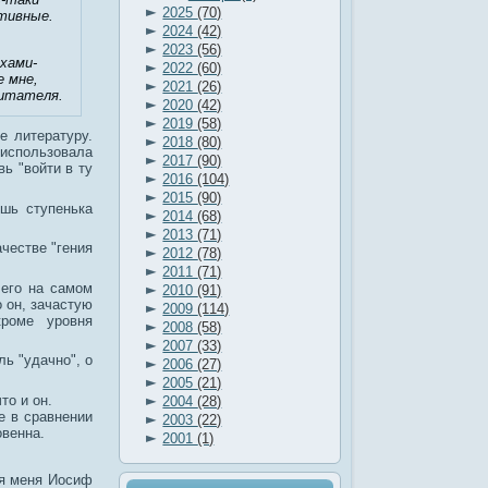
►
2025
(70)
ктивные.
►
2024
(42)
►
2023
(56)
ахами-
►
2022
(60)
е мне,
►
2021
(26)
читателя.
►
2020
(42)
►
2019
(58)
е литературу.
►
2018
(80)
использовала
►
2017
(90)
ь "войти в ту
►
2016
(104)
►
2015
(90)
ишь ступенька
►
2014
(68)
►
2013
(71)
честве "гения
►
2012
(78)
►
2011
(71)
 его на самом
►
2010
(91)
о он, зачастую
►
2009
(114)
кроме уровня
►
2008
(58)
►
2007
(33)
ь "удачно", о
►
2006
(27)
►
2005
(21)
►
то и он.
2004
(28)
е в сравнении
►
2003
(22)
овенна.
►
2001
(1)
ля меня Иосиф