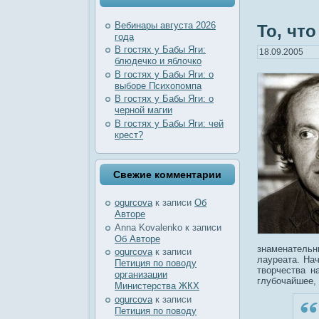
Вебинары августа 2026
То, чт
года
В гостях у Бабы Яги:
18.09.2005
блюдечко и яблочко
В гостях у Бабы Яги: о
выборе Психопомпа
В гостях у Бабы Яги: о
черной магии
В гостях у Бабы Яги: чей
крест?
Свежие комментарии
ogurcova
к записи
Об
Авторе
Anna Kovalenko
к записи
Об Авторе
знаменатель
ogurcova
к записи
лауреата. На
Петиция по поводу
творчества н
организации
глубочайшее, 
Министерства ЖКХ
ogurcova
к записи
Петиция по поводу