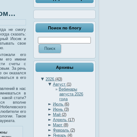
ском…
Поиск по блогу
гда не смогу
когда сказать:
дный Иосик и
атывать свое
ю.
чтожали его
ем его имени
сти счеты с
Архивы
овым. За речь
е он оказался
еваться в его
▼
2026
(43)
▼
Август
(1)
авлений в нас
Вебинары
омневаться в
августа 2026
 какой стати?
года
ся вполне
►
Июль
(6)
обелевского
►
Июнь
(3)
 любители его
►
Май
(2)
ологии. Такое
►
Апрель
(17)
ауреата.
►
Март
(8)
►
Февраль
(2)
лжны
►
Январь
(4)
ь-таки