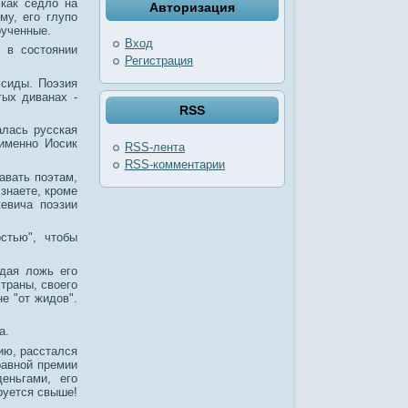
 как седло на
Авторизация
му, его глупо
рученные.
Вход
 в состоянии
Регистрация
ссиды. Поэзия
тых диванах -
RSS
алась русская
 именно Иосик
RSS
-лента
RSS
-комментарии
авать поэтам,
 знаете, кроме
евича поэзии
стью", чтобы
дая ложь его
траны, своего
е "от жидов".
а.
ию, расстался
равной премии
еньгами, его
руется свыше!