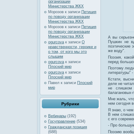
организации
Министерства ЖКХ
Морозов
к записи
Петиция
по поводу организации
Министерства ЖКХ
Морозов
к записи
Петиция
по поводу организации
Министерства ЖКХ
А вы серьезн
Пушкин не вд
ogurcova
к записи
О
поэтические э
нравственности, героике и
же воду".
о том, от кого мы это
слышим
Поэзия, како
перед большой
ogurcova
к записи
Плоский мир
Поэтому люди,
ogurcova
к записи
литературы" -
Плоский мир
Кстати, высн
Павел
к записи
Плоский
деле не читал
мир
не слишком 
балагановых-п
Мне жаль, что
нем сегодня 
Рубрики
Я знаю, о чем
В нем слишко
Вебинары
(192)
с его совреме
Госуправление
(534)
- Про большую 
Гражданская позиция
Поэзию вообщ
(688)