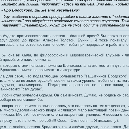
какой-то мой личный "недотрах" - здесь ни при чем. Это вещи - объе
- Про Бродского, Вы же это несерьезно?
- Угу, особенно я серьезно предупреждаю о вашем хамстве с "недотр
климаксами" при обсуждении особенных качеств этого лауреата. Тож
"лауреат"! Элементарной культуре не смог обучить собственного 
о будете противопоставлять поэзию - большой прозе? Вы плохо знает
руг дорос до прозы, Алексей Толстой, Бунин... Я тоже поначалу 
пиграфы в качестве костыля-опорки, чтобы при перерывах в работе внов
й бы она ни была, по философской и мировоззренческой глубине - л
 прозой. это надо понимать.
 которые стали поливать помоями Шолохова, а на его место тянуть в ка
 Бродского, ничего не понимают в литературе.
ила для себя, что подавляющее большинство "защитников Бродского"
и. а многие не знают русской поэзии на таком уровне, чтобы понять, ког
удачно, компилировал. Поддержать разговор не в состоянии, 
аниковских "сам дурак".
 Иосик стал жупелом борьбы. Он сам виноват. Думаю, не родись он стол
вообще не вспомнили бы.
 говорю. вполне честно признавалась, что валялась на тех же диванах, ч
м много идеологического пиара и слишком мало настоящей поэзии даж
нниками. Милый, поэтически слегка одаренный тунеядец. Я весьма откр
прозу - это явно же про себя!!! Оооо... Это песня.... Я плакаль (с).
е я не люблю, поэзию Бродского, как и любую другую, знаю плохо. Д