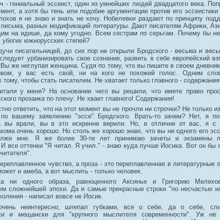
ч - гениальный эссеист, один из умнейших людей двадцатого века. Поп
умент, а хотя бы тень или подобие аргументации против его эссеистики
лохов я не знаю и знать не хочу. Нобелевки раздают по принципу под
в письма, разных модификаций литературы. Дают писателям Африки, Аз
м на идише, да кому угодно. Всем сестрам по серьгам. Почему бы н
 убогих южнорусских степей?
удучи писательницей, до сих пор не открыли Бродского - весьма и вес
следует урбанизировать свое сознание, развить в себе европейский вз
 Вы же неглупая женщина. Судя по тому, что вы пишите в своем дневник
овом, у вас есть свой, ни на кого не похожий голос. Одним сло
 тому, чтобы стать писателем. Не хватает только главного - содержания
итали у меня? На основании чего вы решили, что имете право прос
ского прозаика по плечу: Не хвает главного! Содержания!
тно ответить, что на этот момент вы не прочли ни строчки? Не только из
 по вашему заявлению "эссе" Бродского. Врать-то зачем? Нет, я п
а вы врали, вы в это искренне верили. Но, в отличие от вас, я с 
кома очень хорошо. Но столь же хорошо знаю, что вы ни одного его эсс
лжи мне. Я же более 30-ти лет принимаю зачеты и экзамены п
И все оттенки "Я читал. Я учил." - знаю куда лучше Иосика. Вот он бы
"читателя".
переплавленное чувство, а проза - это переплавленная в литературные 
ожет и амеба, а вот мыслить - только человек.
а ни одного образа, равноценного Аксинье и Григорию Мелехо
ем сложнейшей эпохи. Да и самые прекрасные строки "по несчастью и
коления - написал вовсе не Иосик.
очень неинтересно, шлепал губками, все о себе, да о себе, сл
ски и мещански для "крупного мыслителя современности". Уж не 