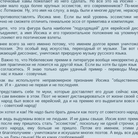
естечковые хамы пожелают из него сделать. Но все это на Иосике -
азве мало куда более крупных эссеистов, его современников? По-мое
 с Лотманом. Ну, это имя на слуху, а ведь были и многие другие, нераск
ротивопоставлять Иосика мне. Если вы мой уровень эссеистики не
очно не сможете отличить гениальное эссе от примитива и компиляции.
дите, что эта фигура была наиболее "подходящей" для еврейской де
ъединяет, а имя Иосика и его горизонтальное положение на упомяну
слоняют его поэтические взлеты.
нее всего за него именно потому, что именем долгое время уничтож
поэзия. Это особый вид искусства, переходный от музыки. Так вот
ажающий диссонанс, уничтожал природную музыку русского языка.
 Важно то, что Нобелевские премии в литературе вообще некорректно д
зия практически не ложится на другой язык. Если вы хотя бы один язык
 согласитесь. Я знаю только один удачный пример - переводы Мицк
 нас и языки - созвучные.
как вы используете неправомерное признание Иосика "общественно
я. И я - далеко не первая и не последняя.
редставить себе те муки, которые доставляет его душе сейчас каж
 сам виновен в этом. Поэт не может дистанцироваться от жизни своей с
 народ был вовсе не еврейский, да и на премию его выдвигали вовсе н
 - советский народ!
он хотел и как! Не надо было брать деньги как поэту от советского народ
и ведь выдуманы вовсе не людьми. И не даны свыше. Иосик взял прем
 после ему пришлось стать "эссеистом", поскольку ни одной строчки, 
ского народа, ему больше не пришло. Потом его именем, этими д
 благополучием - уничтожали и искушали многих поэтов. А ведь все да
ь на Дары свыше! Ни из каких соображений!