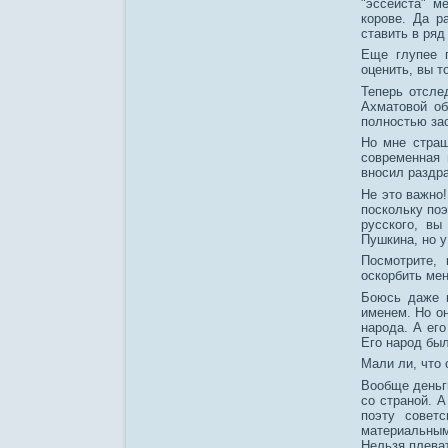
"эссеиста" м
корове. Да р
ставить в ряд
Еще глупее п
оценить, вы т
Теперь отсле
Ахматовой об
полностью за
Но мне страш
современная 
вносил раздр
Не это важно!
поскольку поэ
русского, вы
Пушкина, но у
Посмотрите, 
оскорбить мен
Боюсь даже п
именем. Но он
народа. А его
Его народ был
Мали ли, что 
Вообще деньг
со страной. А
поэту совет
материальным
Нельзя плеват