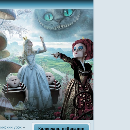
инский урок
»
Календарь вебинаров