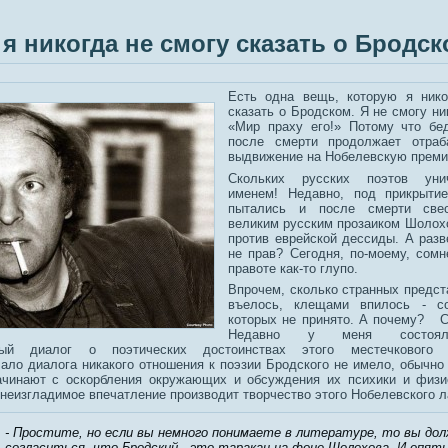
о я никогда не смогу сказать о Брод
Есть одна вещь, которую я нико
сказать о Бродском. Я не смогу ни
«Мир праху его!» Потому что бе
после смерти продолжает отраб
выдвижение на Нобелевскую преми
Скольких русских поэтов уни
именем! Недавно, под прикрыти
пытались и после смерти све
великим русским прозаиком Шолох
против еврейской дессиды. А разв
не прав? Сегодня, по-моему, сомн
правоте как-то глупо.
Впрочем, сколько странных предст
въелось, клещами впилось - с
которых не принято. А почему? C
Недавно у меня состоял
ный диалог о поэтических достоинствах этого местечкового Н
чало диалога никакого отношения к поэзии Бродского не имело, обычно
ачинают с оскорбления окружающих и обсуждения их психики и физи
неизгладимое впечатление производит творчество этого Нобелевского л
- Простите, но если вы немного понимаете в литературе, то вы до
согласиться, что Бродский - это таракан на фоне Шолохова. И опят