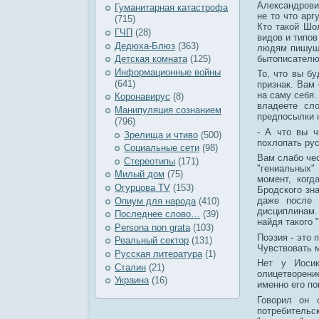
Александрови
Гуманитарная катастрофа
не то что арг
(715)
Кто такой Шо
ГЧП
(28)
видов и типо
Дедюха-Блюз
(363)
людям пишущи
бытописателю
Детская комната
(125)
Информационные войны
То, что вы б
(641)
признак. Вам 
на саму себя.
Коронавирус
(8)
владеете сл
Манипуляция сознанием
предпосылки к
(796)
- А что вы ч
Зрелища и чтиво
(500)
похлопать рус
Социальные сети
(98)
Вам слабо чес
Стереотипы
(171)
"гениальных"
Милый дом
(75)
момент, когд
Огурцова TV
(153)
Бродского зна
даже после 
Опиум для народа
(410)
дисциплинам. 
Последнее слово…
(39)
найдя такого 
Рersona non grata
(103)
Поэзия - это 
Реальный сектор
(131)
Чувствовать м
Русская литература
(1)
Нет у Иосик
Сталин
(21)
олицетворени
Украина
(16)
именно его по
Говорил он 
потребитель