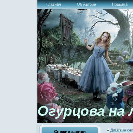
Главная
Об Авторе
Правила
Огурцова на 
«
Дамские се
Свежие записи