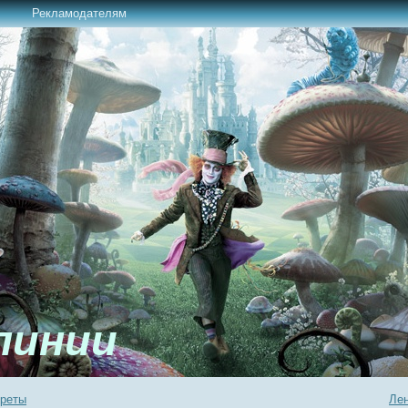
Рекламодателям
линии
креты
Лен