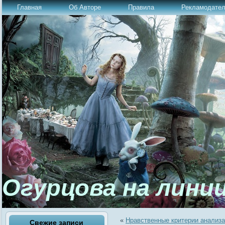
Главная
Об Авторе
Правила
Рекламодате
Огурцова на лини
«
Нравственные критерии анализа
Свежие записи