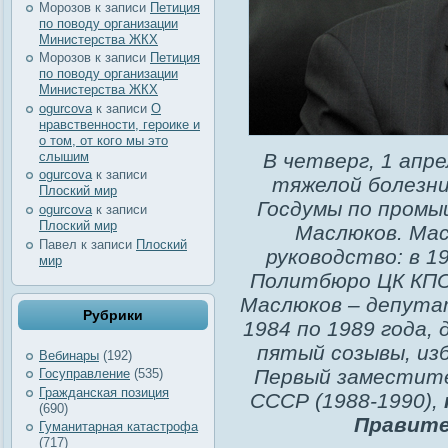
Морозов
к записи
Петиция
по поводу организации
Министерства ЖКХ
Морозов
к записи
Петиция
по поводу организации
Министерства ЖКХ
ogurcova
к записи
О
нравственности, героике и
о том, от кого мы это
слышим
В четверг, 1 апре
ogurcova
к записи
тяжелой болезн
Плоский мир
Госдумы по промы
ogurcova
к записи
Плоский мир
Маслюков.
Мас
Павел
к записи
Плоский
руководство: в 1
мир
Политбюро ЦК КПСС
Маслюков – депута
Рубрики
1984 по 1989 года,
пятый созывы, изб
Вебинары
(192)
Первый заместит
Госуправление
(535)
Гражданская позиция
СССР (1988-1990),
(690)
Правите
Гуманитарная катастрофа
(717)