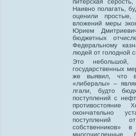
питерская серость
Наивно полагать, б
оценили простые,
вложений меры эко
Юрием Дмитриевич
бюджетных отчисл
Федеральному казн
людей от голодной с
Это небольшой, 
государственных ме
же выявил, что 
«либералы» – явля
лгали, будто бюд
поступлений с неф
противостояние 
окончательно ус
поступлений о
собственников» 
многочисленные