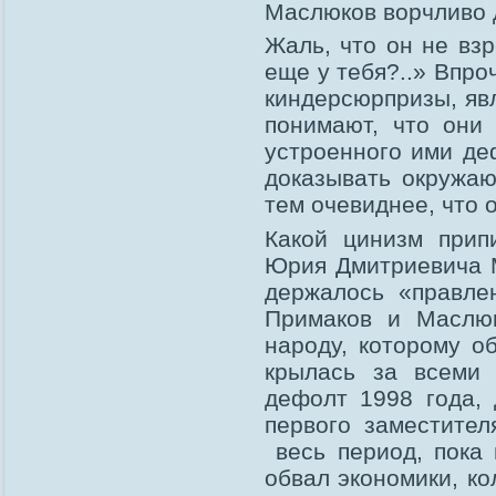
Маслюков ворчливо 
Жаль, что он не вз
еще у тебя?..» Впро
киндерсюрпризы, яв
понимают, что они
устроенного ими де
доказывать окружа
тем очевиднее, что 
Какой цинизм прип
Юрия Дмитриевича 
держалось «правле
Примаков и Маслюк
народу, которому о
крылась за всеми
дефолт 1998 года,
первого заместител
весь период, пока 
обвал экономики, ко