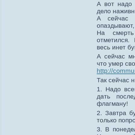
А вот надо 
дело наживн
А сейчас 
опаздывают,
На смерть
отметился.
весь инет б
А сейчас мн
что умер св
http://commu
Так сейчас 
1. Надо все
дать после
флагману!
2. Завтра б
только попр
3. В понед