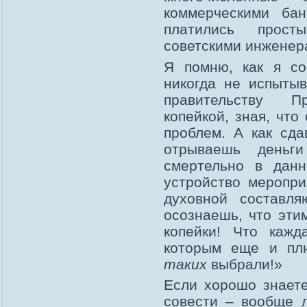
коммерческими бан
платились прост
советскими инженер
Я помню, как я со
никогда не испыты
правительству Пр
копейкой, зная, чт
проблем. А как сд
отрываешь деньги
смертельно в дан
устройство меропр
духовной составля
осознаешь, что эти
копейки! Что кажд
которым еще и пл
таких
выбрали!»
Если хорошо знает
совести – вообще 