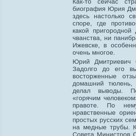
Как-то сейчас ст
биография Юрия Дми
здесь настолько с
споре, где против
какой пригородной
чванства, ни панибр
Ижевске, в особенн
очень многое.
Юрий Дмитриевич 
Задолго до его в
восторженные отз
домашний тюлень,
делал выводы. По
«горячим человеком
правоте. По нем
нравственные орие
простых русских сем
на медные трубы. 
Совета Министров 