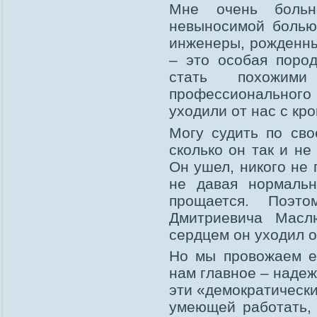
Мне очень боль
невыносимой болью
инженеры, рожденны
– это особая поро
стать похожим
профессионального 
уходили от нас с кр
Могу судить по сво
сколько он так и не
Он ушел, никого не 
не давая нормаль
прощается. Поэто
Дмитриевича Масл
сердцем он уходил о
Но мы провожаем е
нам главное – надеж
эти «демократически
умеющей работать, 