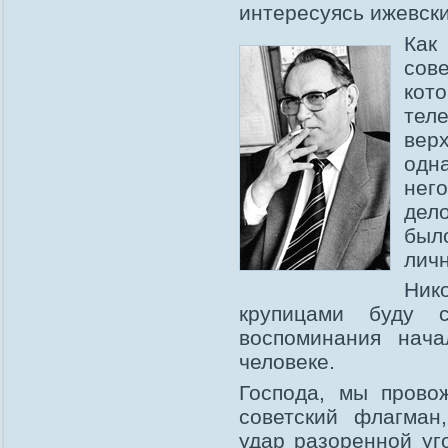
интересуясь ижевск
Как
сов
кото
тел
вер
одн
нег
дел
был
личн
Ник
крупицами буду 
воспоминания нача
человеке.
Господа, мы прово
советский флагман
удар разоренной уг