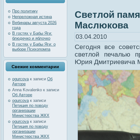
Про политику
Светлой пам
Непреложная истина
Маслюкова
Вебинары августа 2026
года
В гостях у Бабы Яги:
03.04.2010
блюдечко и яблочко
В гостях у Бабы Яги: о
Сегодня все совет
выборе Психопомпа
светлой печалью п
Юрия Дмитриевича 
Свежие комментарии
ogurcova
к записи
Об
Авторе
Anna Kovalenko
к записи
Об Авторе
ogurcova
к записи
Петиция по поводу
организации
Министерства ЖКХ
ogurcova
к записи
Петиция по поводу
организации
Министерства ЖКХ