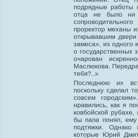
подрядные работы 
отца не было ни 
сопроводительно
проректор механы и
открывавшим двери
замеса», из одного 
о государственных 
очарован искренн
Маслюкова. Передра
тебя?..»
Последнюю их вст
поскольку сделал т
совсем городским
нравились, как я п
ковбойской рубахе,
бы папа понял, ему
подтяжки. Однако 
которые Юрий Дмитр