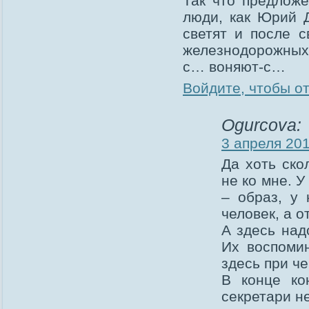
Так что предлож
люди, как Юрий 
светят и после с
железнодорожных 
с… воняют-с…
Войдите, чтобы о
Ogurcova:
3 апреля 201
Да хоть ско
не ко мне. У
– образ, у 
человек, а о
А здесь над
Их воспоми
здесь при ч
В конце ко
секретари н