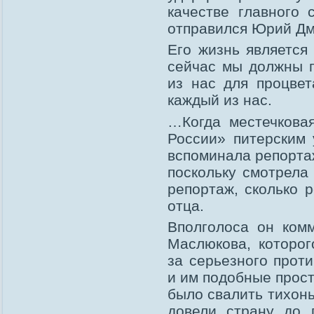
качестве главного 
отправился Юрий Дм
Его жизнь является
сейчас мы должны п
из нас для процве
каждый из нас.
…Когда местечкова
России» питерским 
вспоминала репорта
поскольку смотрела
репортаж, сколько 
отца.
Вполголоса он ком
Маслюкова, которог
за серьезного прот
и им подобные прост
было свалить тихонь
довели страну до 