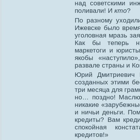
над советскими ин
поливали! И
кто
?
По разному уходил
Ижевске было время
уголовная мразь за
Как бы теперь н
маркетоги и юристы
якобы «наступило»
развале страны и Ко
Юрий Дмитриевич М
созданных этими бе
три месяца для грам
но… поздно! Маслю
никакие «зарубежны
и ничьи деньги. Пом
кредиты? Вам креди
спокойная конста
кредитов!»