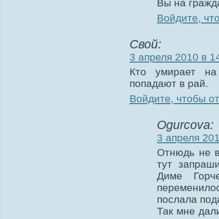
Вы на гражд
Войдите, чт
Свой:
3 апреля 2010 в 1
Кто умирает на
попадают в рай.
Войдите, чтобы о
Ogurcova:
3 апреля 201
Отнюдь не в
тут запраш
Диме Горч
переменилос
послала под
Так мне дал