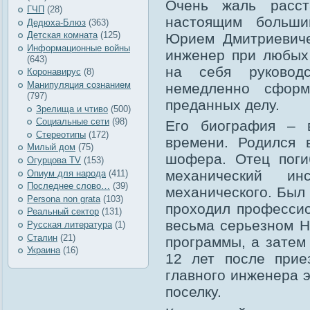
Очень жаль расст
ГЧП
(28)
настоящим больши
Дедюха-Блюз
(363)
Детская комната
(125)
Юрием Дмитриевиче
Информационные войны
инженер при любых
(643)
на себя руковод
Коронавирус
(8)
Манипуляция сознанием
немедленно сформ
(797)
преданных делу.
Зрелища и чтиво
(500)
Социальные сети
(98)
Его биография – 
Стереотипы
(172)
времени. Родился 
Милый дом
(75)
шофера. Отец поги
Огурцова TV
(153)
механический ин
Опиум для народа
(411)
Последнее слово…
(39)
механического. Был 
Рersona non grata
(103)
проходил професси
Реальный сектор
(131)
весьма серьезном Н
Русская литература
(1)
Сталин
(21)
программы, а затем
Украина
(16)
12 лет после при
главного инженера 
поселку.