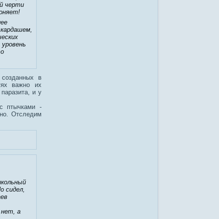
ей черти
воняет!
лее
скардашем,
ческих
 уровень
то
 созданных в
тях важно их
 паразита, и у
с птычками -
жно. Отследим
икольный
о сидел,
аев
 нет, а