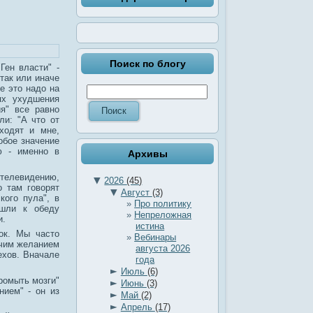
Поиск по блогу
Ген власти" -
так или иначе
не это надо на
ях ухудшения
я" все равно
ли: "А что от
ходят и мне,
обое значение
ю - именно в
Архивы
 телевидению,
▼
2026
(45)
о там говорят
▼
Август
(3)
кого пула", в
Про политику
ышли к обеду
Непреложная
и.
истина
ок. Мы часто
Вебинары
рячим желанием
августа 2026
ехов. Вначале
года
►
Июль
(6)
ромыть мозги"
►
Июнь
(3)
нием" - он из
►
Май
(2)
►
Апрель
(17)