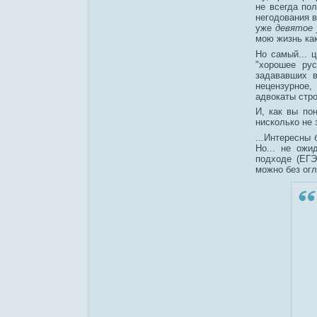
не всегда по
негодования в
уже
девятое
мою жизнь ка
Но самый... 
"хорошее ру
задававших в
нецензурное
адвокаты стро
И, как вы по
нисколько не
...Интересны 
Но... не ожи
подходе (ЕГЭ
можно без огл