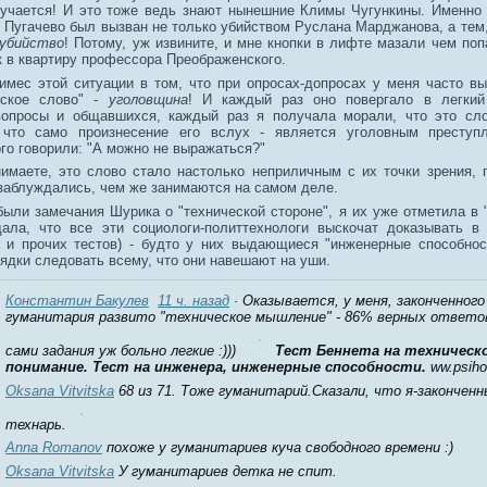
лучается! И это тоже ведь знают нынешние Климы Чугункины. Именно
 Пугачево был вызван не только убийством Руслана Марджанова, а тем,
 убийство
! Потому, уж извините, и мне кнопки в лифте мазали чем поп
к в квартиру профессора Преображенского.
цимес этой ситуации в том, что при опросах-допросах у меня часто в
сское слово" -
уголовщина
! И каждый раз оно повергало в легкий
опросы и общавшихся, каждый раз я получала морали, что это сло
, что само произнесение его вслух - является уголовным преступ
го говорили: "А можно не выражаться?"
нимаете, это слово стало настолько неприличным с их точки зрения, 
 заблуждались, чем же занимаются на самом деле.
были замечания Шурика о "технической стороне", я их уже отметила в "
дала, что все эти социологи-политтехнологи выскочат доказывать в
 и прочих тестов) - будто у них выдающиеся "инженерные способнос
ядки следовать всему, что они навешают на уши.
Константин Бакулев
11 ч. назад
· Оказывается, у меня, законченного
гуманитария развито "техническое мышление" - 86% верных ответов
сами задания уж больно легкие :)))
Тест Беннета на техническ
понимание. Тест на инженера, инженерные способности.
ww.psiho
Oksana Vitvitska
68 из 71. Тоже гуманитарий.Сказали, что я-закончен
технарь.
Anna Romanov
похоже у гуманитариев куча свободного времени :)
Oksana Vitvitska
У гуманитариев детка не спит.