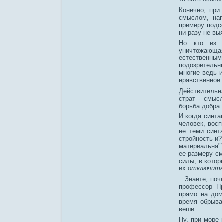
Конечно, при
смыслом, нап
примеру подс
ни разу не вы
Но кто из п
уничтожающа
естественным
подозрительны
многие ведь 
нравственное.
Действительн
страт - смыс
борьба добра 
И когда синта
человек, вос
не теми синт
стройность и?
материальна"
ее размеру с
силы, в кото
их
отключит
...Знаете, п
профессор П
прямо на дом
время обрыва
веши.
Ну, при море