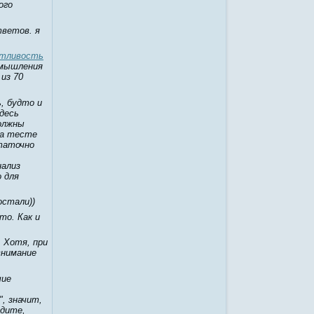
ого
тветов. я
ятливость
 мышления
 из 70
, будто и
десь
должны
 а тесте
статочно
нализ
 для
остали))
то. Как и
 Хотя, при
внимание
чие
, значит,
идите,