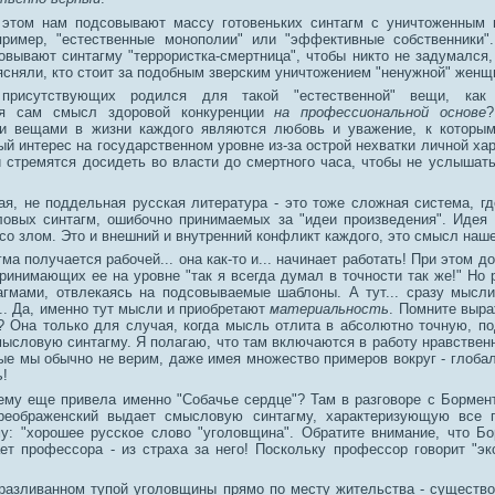
 этом нам подсовывают массу готовеньких синтагм с уничтоженным 
ример, "естественные монополии" или "эффективные собственники".
овывают синтагму "террористка-смертница", чтобы никто не задумался,
ясняли, кто стоит за подобным зверским уничтожением "ненужной" женщ
рисутствующих родился для такой "естественной" вещи, как "
я сам смысл здоровой конкуренции
на профессиональной основе
?
и вещами в жизни каждого являются любовь и уважение, к которым
й интерес на государственном уровне из-за острой нехватки личной ха
и стремятся досидеть во власти до смертного часа, чтобы не услышать
ая, не поддельная русская литература - это тоже сложная система, гд
ловых синтагм, ошибочно принимаемых за "идеи произведения". Идея 
со злом. Это и внешний и внутренний конфликт каждого, это смысл наш
гма получается рабочей... она как-то и... начинает работать! При этом д
принимающих ее на уровне "так я всегда думал в точности так же!" Но
агмами, отвлекаясь на подсовываемые шаблоны. А тут... сразу мысл
.. Да, именно тут мысли и приобретают
материальность
. Помните выр
? Она только для случая, когда мысль отлита в абсолютно точную, п
мысловую синтагму. Я полагаю, что там включаются в работу нравстве
рые мы обычно не верим, даже имея множество примеров вокруг - глоба
ь
!
очему еще привела именно "Собачье сердце"? Там в разговоре с Бормен
реображенский выдает смысловую синтагму, характеризующую все 
у: "хорошее русское слово "уголовщина". Обратите внимание, что Б
ет профессора - из страха за него! Поскольку профессор говорит "эк
 разливанном тупой уголовщины прямо по месту жительства - существ