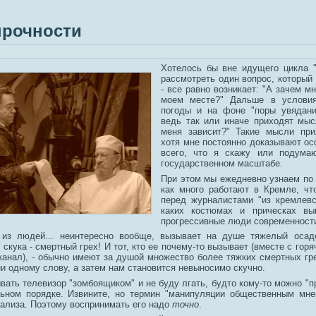
рочности
Хотелось бы вне идущего цикла "
рассмотреть один вопрос, который 
- все равно возникает: "А зачем м
моем месте?" Дальше в услови
погоды и на фоне "поры увядани
ведь так или иначе приходят мыс
меня зависит?" Такие мысли при
хотя мне постоянно доказывают ос
всего, что я скажу или подума
государственном масштабе.
При этом мы ежедневно узнаем по
как много работают в Кремле, чт
перед журналистами "из кремлевс
каких костюмах и прическах в
прогрессивные люди современност
 из людей... неинтересно вообще, вызывает на душе тяжелый осад
 скука - смертный грех! И тот, кто ее почему-то вызывает (вместе с го
канал), - обычно имеют за душой множество более тяжких смертных гр
и одному слову, а затем нам становится невыносимо скучно.
вать телевизор "зомбоящиком" и не буду лгать, будто кому-то можно "п
ьном порядке. Извините, но термин "манипуляции общественным мне
нализа. Поэтому воспринимать его надо
точно
.