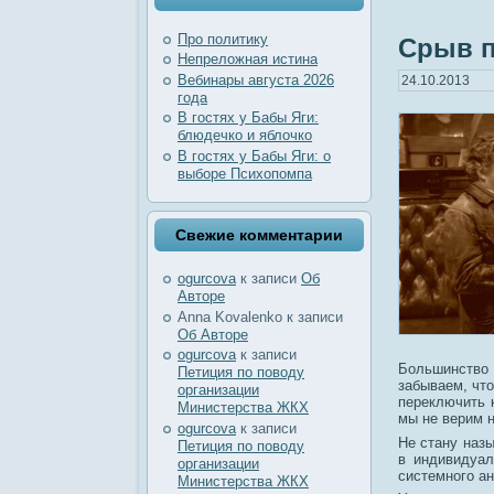
Про политику
Срыв п
Непреложная истина
Вебинары августа 2026
24.10.2013
года
В гостях у Бабы Яги:
блюдечко и яблочко
В гостях у Бабы Яги: о
выборе Психопомпа
Свежие комментарии
ogurcova
к записи
Об
Авторе
Anna Kovalenko
к записи
Об Авторе
ogurcova
к записи
Большинство
Петиция по поводу
забываем, что
организации
переключить 
Министерства ЖКХ
мы не верим н
ogurcova
к записи
Не стану назы
Петиция по поводу
в индивидуал
организации
системного а
Министерства ЖКХ