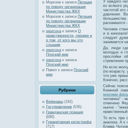
У каждого че
Морозов
к записи
Петиция
ко всякого ро
по поводу организации
частотой его 
Министерства ЖКХ
давления. В
Морозов
к записи
Петиция
большинства
по поводу организации
раскаивался -
Министерства ЖКХ
Человек стано
ogurcova
к записи
О
и в кинозале
нравственности, героике и
следует дума
о том, от кого мы это
занимается н
слышим
Да, люди сде
ogurcova
к записи
молодых и гл
Плоский мир
прослойки о
ogurcova
к записи
стремления п
Плоский мир
Но если молод
Павел
к записи
Плоский
(по возрасту,
мир
что уже пришл
Конечно, рас
Сейчас поясню
Рубрики
Книжной лав
многими филь
человека" - м
Вебинары
(192)
отмечено Фед
Госуправление
(535)
нынче - "инно
нравственный
Гражданская позиция
(690)
То есть при 
Гуманитарная катастрофа
анализа. А к 
Клима Чугунк
(717)