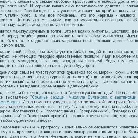
ловека, снабженного свыше свободой нравственного выбора, достаточ
да "влияниям". И харизма какого-либо политического деятеля, - связа
появление в "зомбоящике", а с уровнем доверия, который он вызывает..
от Сталин умер, а мы все понимаем, что его харизма - намного
 живых. Потому что мы видим, как он мучительно осознавал ошибк
 по тому, какие выходы он оставил всем нам.
вится манипулируемым в толпе! Это на всяких митингах, шествиях, дем
! А перед "зомбоящиком" он личность, как и перед монитором. Имен
ть, будто те, кто делает провокационные посты, комментарии - "не п
а самом деле.
лали свой выбор, они зачастую втягивают людей в неприятности, п
упых, не имеющих твердых нравственных позиций. Ради наиболее ма
бщества, молодежи, - и надо иногда высказаться! Ведь там нет н
родлить свое настоящее за счет чужого будущего.
ые люди сами не чувствуют этой душевной тоски, мороки, скуки... есл
 уровню нравственности, по уровню интеллекта) к политическому авантю
о "их время", а на всех остальных можно плюнуть, - так надо оставить 
смотрев - в назидание более умным и дальновидным.
, в чем, собственно, заключаются "литературные методы". Но вначале 
ке выставлено
"Собачье сердце" Михаила Булгакова с картинками
ма Бортко
. И это помогает увидеть в "фантастической" истории о "вос
ассу современных моментов. Почему? А вот потому что с конца ХIХ век
ором Достоевским) - "прогрессивным", "современным", "передовым"
вационным" и "модернизаторским") - начинает считаться все, что заве
 выбор отдельной личности.
следовании как бы к прогрессу - изначально отбрасываются нравстве
чему это приводит, вот как раз и проиллюстрировано на истории собачк
ина. Заметим, что Клим Чугункин, а вовсе не мы с вами, - до сих