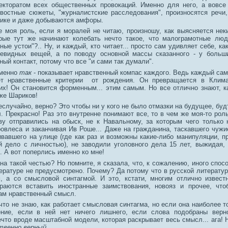
кторатом всех общественных провокаций. Именно для него, а вовсе
востные сюжеты, "журналистские расследования", произносятся речи
лике и даже добываются амфоры.
же моя роль, если я моралей не читаю, произношу, как выясняется нек
орые тут же начинают колебать нечто такое, что малограмотные лю
ные устои"?.. Ну, и каждый, кто читает... просто сам удивляет себе, к
евидных вещей, а по поводу основной массы сказанного - у больш
ный контакт, потому что все "и сами так думали".
именно
так
- показывает нравственный компас каждого. Ведь каждый са
ет нравственные критерии от рождения. Он превращается в Клима
них! Он становится форменным... этим самым. Но все отлично знают, к
аже Шариков!
еслучайно, верно? Это чтобы ни у кого не было отмазки на будущее, будт
. Прекрасно! Раз это внутренне понимают все, то в чем же моя-то рол
ву отправились на обыск, не к Навальному, за которым чего только 
ровлеса и заканчивая Ив Роше... Даже на гражданина, таскавшего чужи
ивавшего на улице (где как раз и возможны какие-либо манипуляции, 
 дело с личностью), не заводили уголовного дела 15 лет, выжидая, 
. А вот поперлись именно ко мне!
на такой честью? Но помните, я сказала, что, к сожалению, иного спос
ературе не предусмотрено. Почему? Да потому что в русской литератур
, а со смысловой синтагмой. И это, кстати, многим отлично извест
раются вставить иностранные заимствования, новояз и прочее, что
ам нравственный смысл.
что не знаю, как работает смысловая синтагма, но если она наиболее т
ение, если в ней нет ничего лишнего, если слова подобраны верно
ечто вроде масштабной модели, которая раскрывает весь смысл... ага! 
твенно верный
.