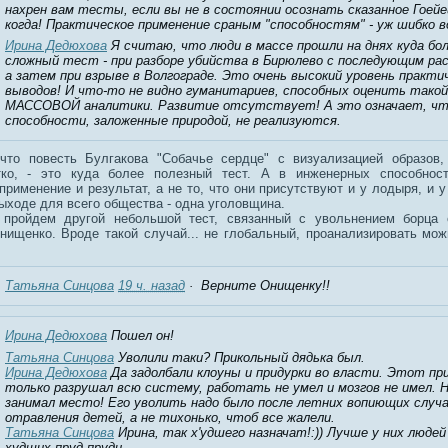
нахрен вам тесты, если вы не в состоянии осознать сказанное Гоей
когда! Практическое применение сраным "способностям" - уж шибко 
Ирина Дедюхова
Я считаю, что люди в массе прошли на днях куда бо
сложный тест - при разборе убийства в Бирюлево с последующим ра
а затем при взрыве в Волгограде. Это очень высокий уровень практи
выводов! И что-то не видно гуманитариев, способных оценить такой
МАССОВОЙ аналитики. Развитие отсутствует! А это означает, ч
способности, заложенные природой, не реализуются.
что повесть Булгакова "Собачье сердце" с визуализацией образов,
ко, - это куда более полезный тест. А в инженерных способнос
применение и результат, а не то, что они присутствуют и у лодыря, и у
выходе для всего общества - одна уголовщина.
пройдем другой небольшой тест, связанный с увольнением борца 
нищенко. Вроде такой случай... не глобальный, проанализировать мо
Татьяна Синцова
19 ч. назад
· Верните Онищенку!!
Ирина Дедюхова
Пошел он!
Татьяна Синцова
Уволили таки? Прикольный дядька был.
Ирина Дедюхова
Да задолбали клоуны и придурки во власти. Этот пр
только разрушал всю систему, работать не умел и мозгов не имел. Н
занимал место! Его уволить надо было после летних вопиющих случ
отравления детей, а не тихонько, чтоб все жалели.
Татьяна Синцова
Ирина, так х'удшего назначат!:)) Лучше у них людей
худших пруд пруди.