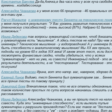
Константин Бакулев
Да-да,Анечка,в два часа ночи у всех куча свободн
времени...когдабессоница
Александра Чканикова
а у меня всего 66 процентов - 46 правильных о
все-таки гум...
Расул Микаилов
о инженерному тесту Беннета на техническую пон
у меня получился результат: "У Вас уровень развития технического
(технических способностей) - очень высокий (87%). Набрано 61 баллов
возможных."
Ирина Дедюхова
так вопросы гуманитарий составлял, чтоб доказать
у гуманитариев есть "мышление". А здесь тестов не надо! При чем з
инженеры? Техническое мышление - у водопроводчика! А у инженера 
быть способности к аналитическому мышлению! Мы ХХ век прошли,
подходы на уровне 60-х годов ХIХ века! И зачем этот тест, если до
посмотреть финансовые сводки, чтобы убедиться, что у всяких
"гуманитариев" - нет ни ума, ни совести! Инженерный подход - это а
результата деятельности, а не "тестирование". Тестирование - это
психушки!
Александра Чканикова
Ирина, вот это напор. вас, наверное, здорово д
Евгений Линов
Видимо, тест Беннета был гуманитарием зае... Бенне
все прочие тесты по такому принципу.)
Димитрий Боев
Впечатление такое, что не все ответы однозначные.
таком количестве простых по сути вопросов начинаешь спешить и 
рассеивается.
Ирина Дедюхова
Александра Чканикова, а вы не прошли тест на нали
совести. Куда эти "инженерные способности", если вылезли тупые
гуманитарии и разрушили производство? Если вас такое не "достало"
нет совести, а без совести и "ум" - спит и рождает чудовищ. Вот в