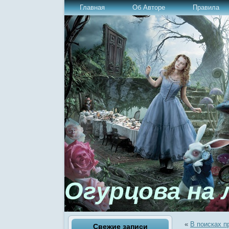
Главная
Об Авторе
Правила
Огурцова на 
«
В поисках 
Свежие записи