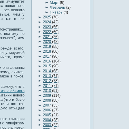
ный иммунитет
►
Март
(8)
на вовсе не с
►
Февраль
(2)
. без особого
►
Январь
(4)
 выше, чем у
►
2025
(70)
и, как в них
►
2024
(42)
►
2023
(56)
онстрациях...
►
2022
(60)
но поэтому не
►
2021
(26)
онимает", чем
►
2020
(42)
►
2019
(58)
режде всего,
►
2018
(80)
нипулируемой
►
2017
(90)
ичего, кроме
►
2016
(104)
►
2015
(90)
и они склонны
►
2014
(68)
ризму, считая,
►
2013
(71)
такое в покое.
►
2012
(78)
►
2011
(71)
замечу, что в
►
2010
(91)
 из любимого
►
питании нового
2009
(114)
а (что и было
►
2008
(58)
 (или вот как
►
2007
(33)
домо отрицает
►
2006
(27)
►
2005
(21)
нные критерии
►
2004
(28)
и с гипофизом
►
2003
(22)
 пор является