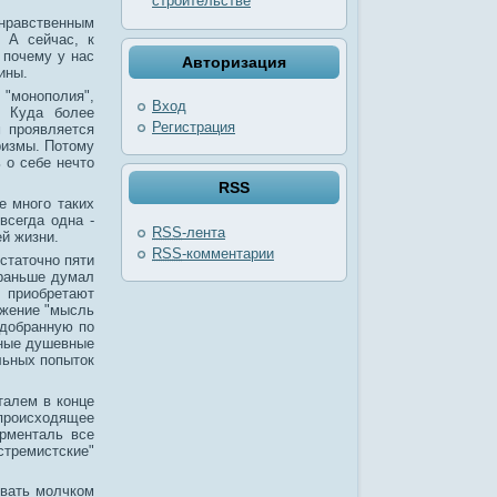
строительстве
нравственным
 А сейчас, к
 почему у нас
Авторизация
ины.
монополия",
Вход
 Куда более
Регистрация
 проявляется
ризмы. Потому
 о себе нечто
RSS
е много таких
всегда одна -
RSS
-лента
ей жизни.
RSS
-комментарии
остаточно пяти
 раньше думал
и приобретают
ажение "мысль
одобранную по
нные душевные
льных попыток
талем в конце
происходящее
орменталь все
стремистские"
овать молчком