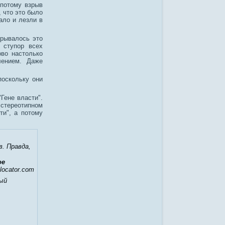
 потому взрыв
 что это было
ало и лезли в
ырывалось это
 ступор всех
во настолько
лением. Даже
поскольку они
Гене власти".
 стереотипном
ти", а потому
. Правда,
ое
locator.com
ный