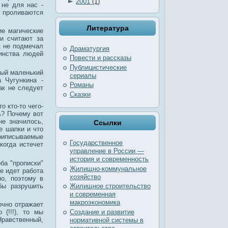
►
2001
(1)
 не для нас -
, проливаются
Литература
ие магические
ди считают за
ак не подмечал
Драматургия
инства людей
Повести и рассказы
Публицистические
мый маленький
сериалы
 Чугункина -
Романы
ак не следует
Сказки
о кто-то чего-
ь? Почему вот
не значилось,
Ссылки
е шапки и что
приписываемые
Государственное
когда истечет
управление в России —
история и современность
оба "прописки"
Жилищно-коммунальное
е идет работа
хозяйство
но, поэтому в
бы разрушить
Жилищное строительство
и современная
макроэкономика
очно отражает
Создание и развитие
 (!!!), то мы
Нравственный,
нормативной системы в