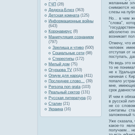
желанным эле
ГЧП
(28)
снимаются но
Дедюха-Блюз
(363)
слезы на пуб
Детская комната
(125)
Но... в чем 
Информационные войны
"слова", кот
(643)
"государствен
Коронавирус
(8)
абсолютно оч
возникает пол
Манипуляция сознанием
(797)
Отмечу, что 
человек име
Зрелища и чтиво
(500)
отступая от 
Социальные сети
(98)
поступать, д
Стереотипы
(172)
Но ведь это н
Милый дом
(75)
то не понимал
Огурцова TV
(153)
не к Удальцо
Опиум для народа
(411)
начиная с Ки
попало устра
Последнее слово…
(39)
мне, имеющей
Рersona non grata
(103)
срок давности
Реальный сектор
(131)
И чем я обяза
Русская литература
(1)
в русской лит
Сталин
(21)
не со словом
Украина
(16)
синтагмы ста
заложенный т
Уже сказала, 
какое-то явл
получаем... н
то есть
единс