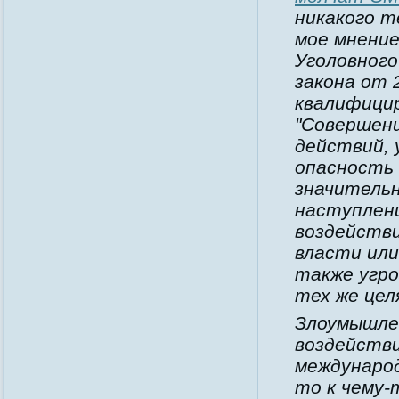
никакого т
мое мнение
Уголовного
закона от 
квалифици
"Совершени
действий,
опасность 
значитель
наступлени
воздействи
власти или
также угро
тех же целя
Злоумышле
воздействи
международ
то к чему-