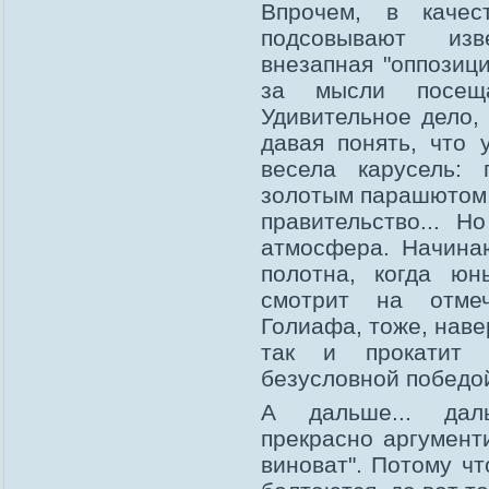
Впрочем, в качес
подсовывают изв
внезапная "оппозици
за мысли посещ
Удивительное дело, 
давая понять, что 
весела карусель: 
золотым парашютом, 
правительство... Н
атмосфера. Начина
полотна, когда ю
смотрит на отме
Голиафа, тоже, наве
так и прокатит 
безусловной победой
А дальше... дал
прекрасно аргумент
виноват". Потому чт