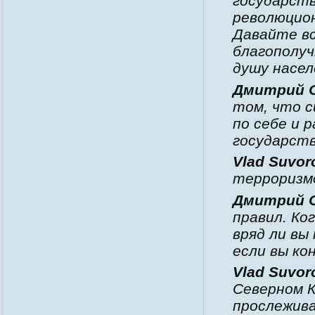
государст
революцион
Давайте вс
благополуч
душу насел
Дмитрий 
том, что 
по себе и 
государств
Vlad Suvor
терроризм
Дмитрий 
правил. Ко
вряд ли вы
если вы ко
Vlad Suvor
Северном 
прослежива