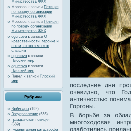
Министерства ЖКХ
Морозов
к записи
Петиция
по поводу организации
Министерства ЖКХ
Морозов
к записи
Петиция
по поводу организации
Министерства ЖКХ
ogurcova
к записи
О
нравственности, героике и
о том, от кого мы это
слышим
ogurcova
к записи
Плоский мир
ogurcova
к записи
Плоский мир
Павел
к записи
Плоский
мир
последние дни про
очевидно, что Г
Рубрики
античностью понима
Горгоны.
Вебинары
(192)
В борьбе за обла
Госуправление
(535)
Гражданская позиция
многоходовая инт
(689)
озаботились придани
Гуманитарная катастрофа