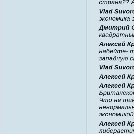
страна?? 
Vlad Suvor
экономика 
Дмитрий 
квадратны
Алексей К
набейте- 
западную с
Vlad Suvor
Алексей К
Алексей К
Британско
Что не та
ненормальн
экономикой
Алексей К
либерастиче