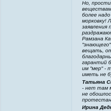
Но, прости
веществам?
более надо
морковку! 
заявления 
раздражают
Рамзана Ка
"знающего"
вещать, от
благодарны
гарантий б
им "мер" -
иметь не б
Татьяна С
- нет там 
не обошлос
протестан
Ирина Дед