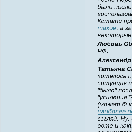
было после
воспользов
Кстати пр
такое
; а 
некоторые
Любовь Об
РФ.
Александр
Татьяна С
хотелось 
ситуация и
"было" пос
"усиление"
(может быт
наиболее п
взгляд. Ну
осте и как