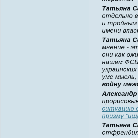
Татьяна С
отдельно в
и тройным 
имени влас
Татьяна С
мнение - э
они как ож
нашем ФСБ.
украинских
уме мысль
войну меж
Александр
прорисовы
ситуацию с
призму "ищ
Татьяна С
отфрендила