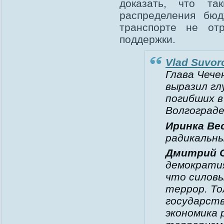
доказать, что та
распределения бю
транспорте не от
поддержки.
Vlad Suvor
Глава Чече
выразил гл
погибших в
Волгограде
Иринка Ве
радикальны
Дмитрий 
демократия
что силов
террор. То
государств
экономика 