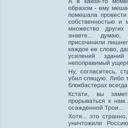
А в какой-то моме
образом - ему меша
помешала провести
собственностью и 
множество других
знаете... думаю
присочинили лишнего
каждое ее слово, да
усилений здани
непоправимый ущерб
Ну, согласитесь, с
убил спящую. Либо т
блокбастерах всегда
Кстати, вы замет
прорываться к нам.
осажденной Трои...
Хотя... это странно
уничтожили Россию