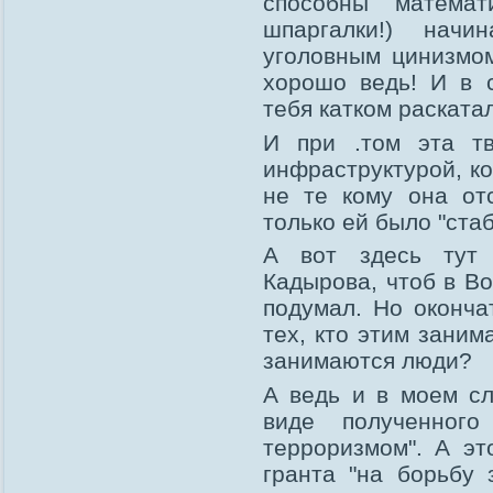
способны матема
шпаргалки!) начи
уголовным цинизмом
хорошо ведь! И в с
тебя катком раскатал
И при .том эта тв
инфраструктурой, ко
не те кому она отс
только ей было "стаб
А вот здесь тут 
Кадырова, чтоб в Во
подумал. Но оконча
тех, кто этим заним
занимаются люди?
А ведь и в моем сл
виде полученног
терроризмом". А эт
гранта "на борьбу 