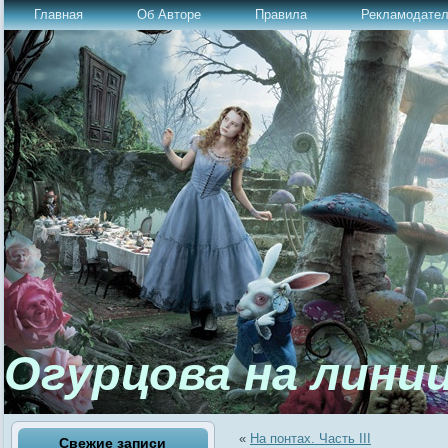
Главная
Об Авторе
Правила
Рекламодате
Огурцова на лини
«
На понтах. Часть III
Свежие записи