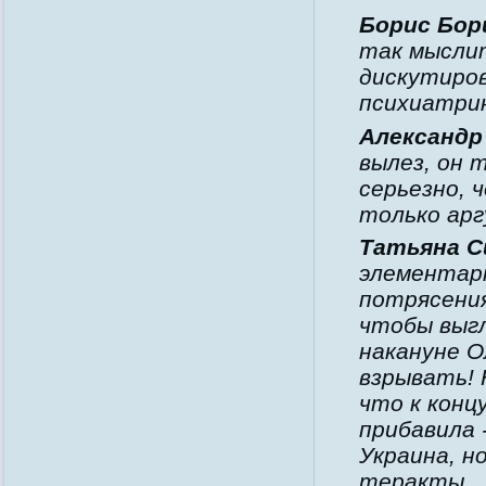
Борис Бор
так мыслит
дискутиров
психиатри
Александр
вылез, он 
серьезно, 
только арг
Татьяна С
элементар
потрясения
чтобы выгл
накануне О
взрывать! 
что к конц
прибавила 
Украина, н
теракты.