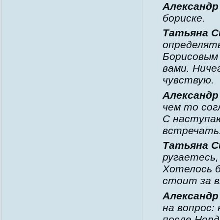
Александр
бориске.
Татьяна С
определять
Борисовым 
вами. Ниче
чувствую.
Александр
чем то сог
С наступаю
встречать
Татьяна С
ругаетесь,
Хотелось б
стоит за в
Александр
на вопрос:
после Норд