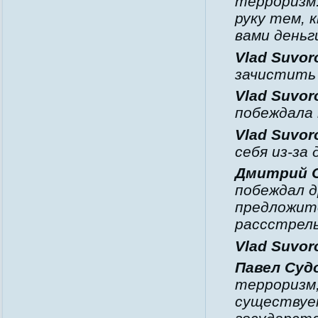
терроризм.
руку тем, 
вами деньг
Vlad Suvor
зачистить 
Vlad Suvor
побеждала
Vlad Suvor
себя из-за 
Дмитрий 
побеждал д
предложит
рассстрел
Vlad Suvor
Павел Суд
терроризм
существует