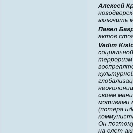
Алексей К
новодворск
включить мо
Павел Баг
актов сто
Vadim Kisl
социальной
терроризм
воспрепят
культурно
глобализац
неоколониа
своем ман
мотивами м
(потеря ид
коммунист
Он поэтому
на слет ак