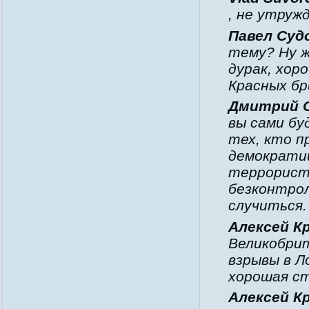
, не утруж
Павел Суд
тему? Ну ж
дурак, хор
Красных бр
Дмитрий 
вы сами бу
тех, кто 
демократии
террорист,
безконтро
случиться.
Алексей К
Великобри
взрывы в 
хорошая с
Алексей К