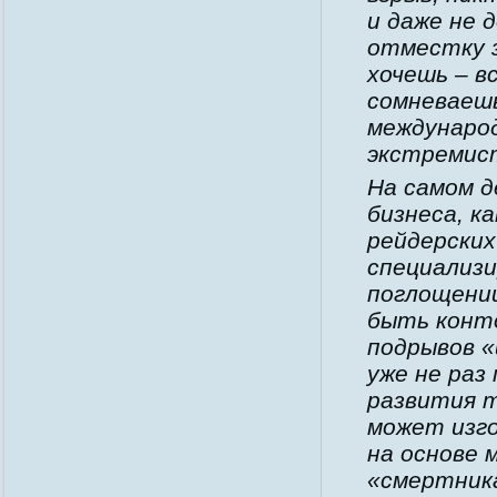
и даже не 
отместку з
хочешь – в
сомневаешь
международ
экстремист
На самом д
бизнеса, к
рейдерских
специализ
поглощении
быть конт
подрывов «
уже не раз
развития т
может изг
на основе 
«смертника