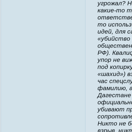
угрожал? 
какие-то т
ответстве
то использ
идей, для 
«убийство 
общественн
РФ). Квали
упор не ви
под копирк
«шахид») в
час спецсл
фамилию, а
Дагестане 
официальн
убивают пр
сопротивл
Никто не 
взрыв, ник