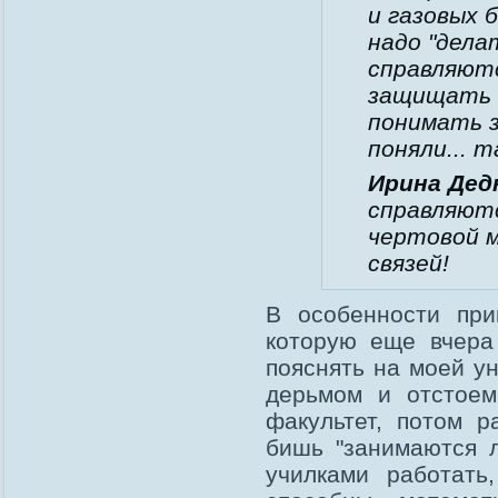
и газовых 
надо "дела
справляютс
защищать 
понимать з
поняли... 
Ирина Дед
справляютс
чертовой м
связей!
В особенности прик
которую еще вчера
пояснять на моей у
дерьмом и отстоем 
факультет, потом р
бишь "занимаются л
училками работать