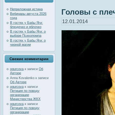
Непреложная истина
Головы с пле
Вебинары августа 2026
года
12.01.2014
В гостях у Бабы Яги:
блюдечко и яблочко
В гостях у Бабы Яги: о
выборе Психопомпа
В гостях у Бабы Яги: о
черной магии
Свежие комментарии
ogurcova
к записи
Об
Авторе
Anna Kovalenko
к записи
Об Авторе
ogurcova
к записи
Петиция по поводу
организации
Министерства ЖКХ
ogurcova
к записи
Петиция по поводу
организации