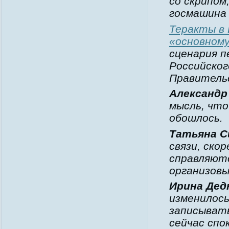
со скрипом,
госмашина 
Теракты в 
«основному
сценария п
Российског
Правитель
Александр
мысль, что
обошлось.
Татьяна С
связи, ско
справляютс
организов
Ирина Дед
изменилось
записывать
сейчас спо