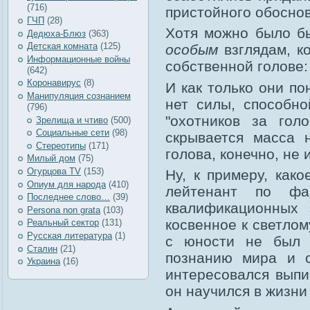
(716)
пристойного обосно
ГЧП
(28)
Хотя можно было бы
Дедюха-Блюз
(363)
Детская комната
(125)
особым
взглядам, к
Информационные войны
собственной голове: 
(642)
Коронавирус
(8)
И как только они по
Манипуляция сознанием
нет силы, способн
(796)
"охотников за гол
Зрелища и чтиво
(500)
Социальные сети
(98)
скрывается масса 
Стереотипы
(171)
голова, конечно, не
Милый дом
(75)
Огурцова TV
(153)
Ну, к примеру, как
Опиум для народа
(410)
лейтенант по фа
Последнее слово…
(39)
квалификационных 
Рersona non grata
(103)
косвенное к светло
Реальный сектор
(131)
Русская литература
(1)
с юности не был п
Сталин
(21)
познанию мира и с
Украина
(16)
интересовался выпи
он научился в жизни 