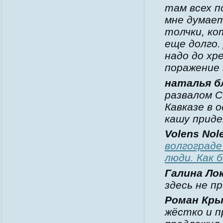
там всех п
мне думае
толчки, ко
еще долго.
надо до хр
поражение 
наталья б
развалом С
Кавказе в 
кашу прид
Volens Nol
волгограде
люди. Как 
Галина Ло
здесь не п
Роман Кр
жёстко и п