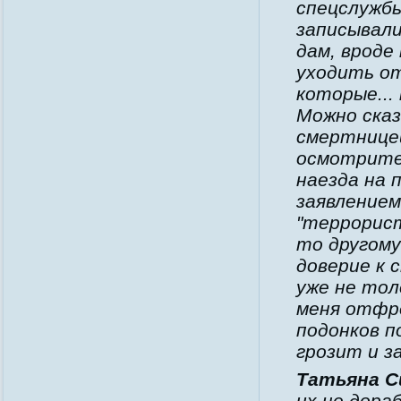
спецслужбы
записывали
дам, вроде
уходить от
которые...
Можно сказ
смертницей
осмотрител
наезда на 
заявлением
"террорист
то другому
доверие к 
уже не тол
меня отфре
подонков по
грозит и з
Татьяна С
их не дора