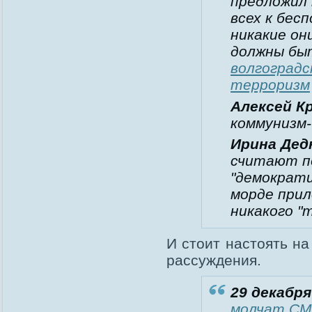
предложил 
всех к бес
никакие он
должны бы
волгоградс
терроризм
Алексей К
коммунизм-
Ирина Дед
считают по
"демократи
морде прил
никакого "
И стоит настоять на
рассуждения.
29 декабря
молчат С