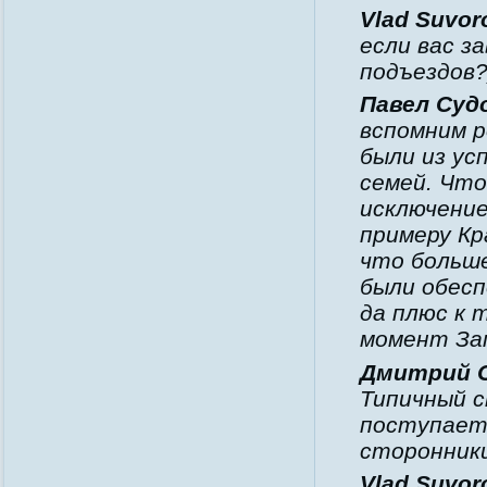
Vlad Suvor
если вас з
подъездов?)
Павел Суд
вспомним р
были из ус
семей. Что
исключение
примеру Кр
что больше
были обесп
да плюс к 
момент За
Дмитрий 
Типичный с
поступает
сторонник
Vlad Suvor