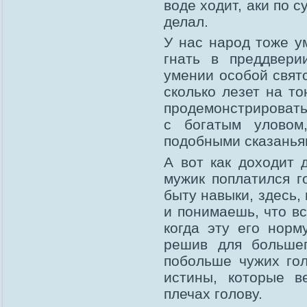
воде ходит, аки по с
делал.
У нас народ тоже у
гнать в преддвери
умении особой свято
сколько лезет на т
продемонстрировать
с богатым уловом
подобными сказанья
А вот как доходит д
мужик поплатился г
быту навыки, здесь,
и понимаешь, что в
когда эту его норм
решив для большег
побольше чужих гол
истины, которые 
плечах голову.