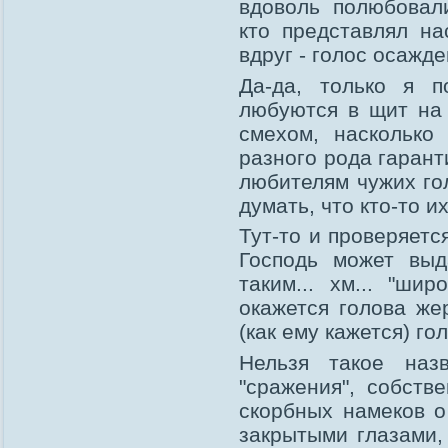
вдоволь полюбовал
кто представлял на
вдруг - голос осажд
Да-да, только я п
любуются в щит на 
смехом, насколько 
разного рода гарант
любителям чужих гол
думать, что кто-то и
Тут-то и проверяетс
Господь может выд
таким... хм... "ши
окажется голова же
(как ему кажется) гол
Нельзя такое назв
"сражения", собств
скорбных намеков о
закрытыми глазами