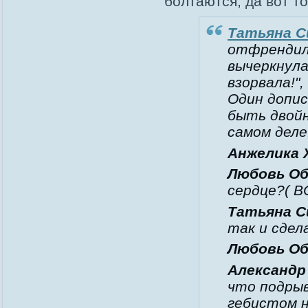
болтаются, да вот т
Татьяна С
отфрендила
вычеркнула
взорвала!"
Один допис
быть двойн
самом деле
Анжелика 
Любовь Об
сердце?( В
Татьяна С
так и сдела
Любовь Об
Александр
что подрыв
гебистом н