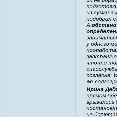
подготовки
из сумки в
подобрал е
А
обстанов
определен
заниматься
у одного м
проработал
завтрашнем 
что-то ти
спецслужб
согласна. 
же волгогр
Ирина Дед
прямом пре
врывались 
постановле
не борются