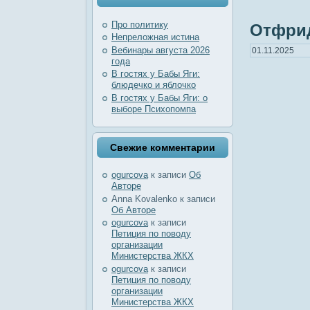
Про политику
Отфрид
Непреложная истина
Вебинары августа 2026
01.11.2025
года
В гостях у Бабы Яги:
блюдечко и яблочко
В гостях у Бабы Яги: о
выборе Психопомпа
Свежие комментарии
ogurcova
к записи
Об
Авторе
Anna Kovalenko
к записи
Об Авторе
ogurcova
к записи
Петиция по поводу
организации
Министерства ЖКХ
ogurcova
к записи
Петиция по поводу
организации
Министерства ЖКХ