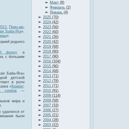
►
Март
(8)
►
Февраль
(2)
►
Январь
(4)
►
2025
(70)
►
2024
(42)
►
2013
,
Прин-ам-
2023
(56)
ая Баба-Яга
»,
►
2022
(60)
ницы
».
►
2021
(26)
►
2020
(42)
орией родного
►
2019
(58)
►
2018
(80)
ый фронт
, а
►
2017
(90)
на, с большим
►
2016
(104)
►
2015
(90)
►
2014
(68)
кая Баба-Яга»
►
2013
(71)
цкой детской
►
2012
(78)
упают в роли
►
2011
(71)
азка «
Крабат,
►
х сербов
—
2010
(91)
.
►
2009
(114)
►
2008
(58)
языков мира и
►
2007
(33)
в.
►
2006
(27)
н удалился от
►
2005
(21)
минания были
►
2004
(28)
►
2003
(22)