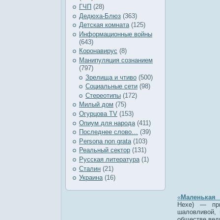
ГЧП
(28)
Дедюха-Блюз
(363)
Детская комната
(125)
Информационные войны
(643)
Коронавирус
(8)
Манипуляция сознанием
(797)
Зрелища и чтиво
(500)
Социальные сети
(98)
Стереотипы
(172)
Милый дом
(75)
Огурцова TV
(153)
Опиум для народа
(411)
Последнее слово…
(39)
Рersona non grata
(103)
Реальный сектор
(131)
Русская литература
(1)
Сталин
(21)
Украина
(16)
«
Маленькая 
Hexe
) — при
шаловливой,
обществе вед