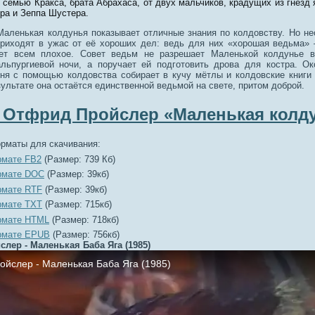
 семью Кракса, брата Абрахаса, от двух мальчиков, крадущих из гнёзд
ра и Зеппа Шустера.
Маленькая колдунья показывает отличные знания по колдовству. Но н
риходят в ужас от её хороших дел: ведь для них «хорошая ведьма» 
ает всем плохое. Совет ведьм не разрешает Маленькой колдунье в
льпургиевой ночи, а поручает ей подготовить дрова для костра. О
иня с помощью колдовства собирает в кучу мётлы и колдовские книги
зультате она остаётся единственной ведьмой на свете, притом доброй.
 Отфрид Пройслер «Маленькая колд
рматы для скачивания:
рмате FB2
(Размер: 739 Кб)
рмате DOC
(Размер: 39кб)
рмате RTF
(Размер: 39кб)
рмате TXT
(Размер: 715кб)
рмате HTML
(Размер: 718кб)
рмате EPUB
(Размер: 756кб)
лер - Маленькая Баба Яга (1985)