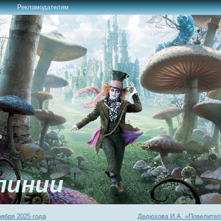
Рекламодателям
линии
ября 2025 года
Дедюхова И.А. «Повелител