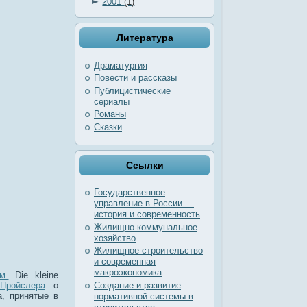
►
2001
(1)
Литература
Драматургия
Повести и рассказы
Публицистические
сериалы
Романы
Сказки
Ссылки
Государственное
управление в России —
история и современность
Жилищно-коммунальное
хозяйство
Жилищное строительство
и современная
макроэкономика
м.
Die kleine
Пройслера
о
Создание и развитие
а, принятые в
нормативной системы в