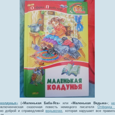
колдунья
»
(«
Маленькая Баба-Яга
» или «
Маленькая Ведьма
»;
не
ключенческая сказочная повесть немецкого писателя
Отфрида 
 но доброй и справедливой
ведьмочке
, которая нарушает все правил
ьм.