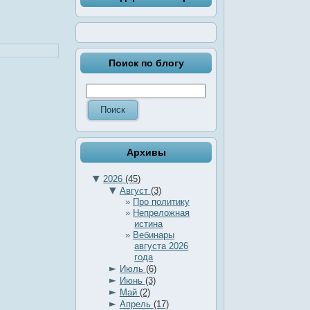
Поиск по блогу
Архивы
▼
2026
(45)
▼
Август
(3)
Про политику
Непреложная
истина
Вебинары
августа 2026
года
►
Июль
(6)
►
Июнь
(3)
►
Май
(2)
►
Апрель
(17)