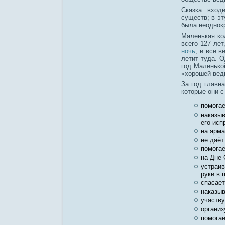
Сказка вход
существ; в эт
была неоднокр
Маленькая ко
всего 127 лет
ночь
, и все 
летит туда. 
год Маленькой
«хорошей вед
За год главн
которые они 
помогае
наказыв
его исп
на ярма
не даёт
помогае
на Дне 
устраив
руки в 
спасает
наказыв
участву
организ
помогае