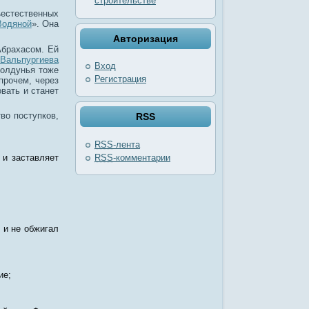
строительстве
естественных
Водяной
». Она
Авторизация
брахасом. Ей
Вальпургиева
Вход
колдунья тоже
Регистрация
прочем, через
вать и станет
во поступков,
RSS
RSS
-лента
RSS
-комментарии
 и заставляет
 и не обжигал
ие;