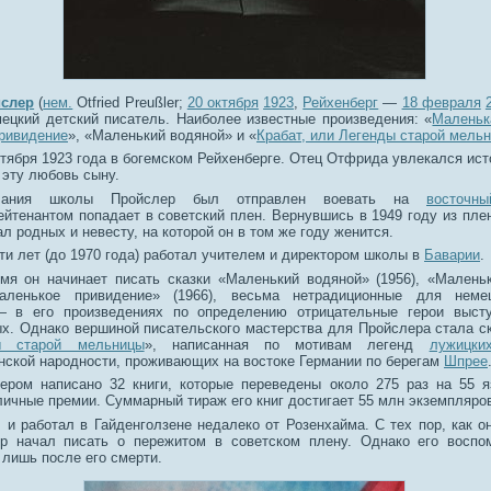
слер
(
нем.
Otfried Preußler
;
20 октября
1923
,
Рейхенберг
—
18 февраля
ецкий детский писатель. Наиболее известные произведения: «
Маленьк
ривидение
», «Маленький водяной» и «
Крабат, или Легенды старой мель
тября 1923 года в богемском Рейхенберге. Отец Отфрида увлекался ист
 эту любовь сыну.
чания школы Пройслер был отправлен воевать на
восточн
йтенантом попадает в советский плен. Вернувшись в 1949 году из пле
л родных и невесту, на которой он в том же году женится.
и лет (до 1970 года) работал учителем и директором школы в
Баварии
.
мя он начинает писать сказки «Маленький водяной» (1956), «Малень
аленькое привидение» (1966), весьма нетрадиционные для неме
— в его произведениях по определению отрицательные герои выст
х. Однако вершиной писательского мастерства для Пройслера стала ск
ы старой мельницы
», написанная по мотивам легенд
лужицки
нской народности, проживающих на востоке Германии по берегам
Шпрее
ером написано 32 книги, которые переведены около 275 раз на 55 
ичные премии. Суммарный тираж его книг достигает 55 млн экземпляро
 и работал в Гайденголзене недалеко от Розенхайма. С тех пор, как о
р начал писать о пережитом в советском плену. Однако его воспо
 лишь после его смерти.