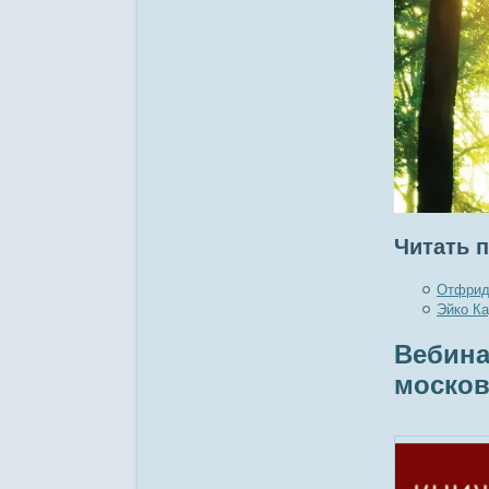
Читать п
Отфрид
Эйко Ка
Вебина
москов