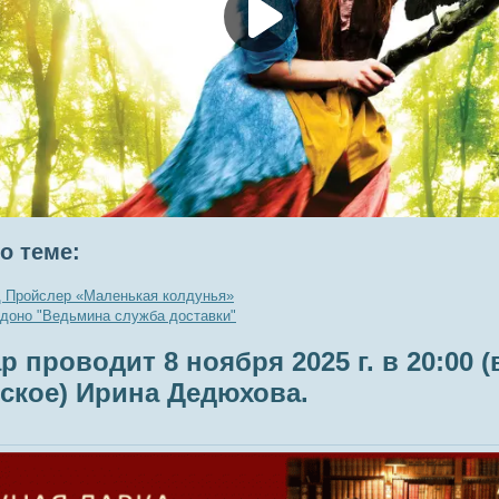
о теме:
 Пройслер «Маленькая колдунья»
доно "Ведьмина служба доставки"
р проводит 8 ноября 2025 г. в 20:00 
ское) Ирина Дедюхова.