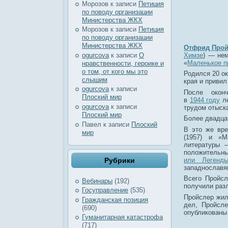
Морозов
к записи
Петиция
по поводу организации
Министерства ЖКХ
Морозов
к записи
Петиция
по поводу организации
Министерства ЖКХ
Отфрид Прой
Химзе
) — нем
ogurcova
к записи
О
«
Маленькое п
нравственности, героике и
о том, от кого мы это
Родился 20 ок
слышим
края и привил
ogurcova
к записи
После окон
Плоский мир
в
1944 году
ле
ogurcova
к записи
трудом отыска
Плоский мир
Более двадцат
Павел
к записи
Плоский
В это же вре
мир
(1957) и «М
литературы 
положительны
или Легенд
Рубрики
западнославя
Всего Пройсл
Вебинары
(192)
получили разл
Госуправление
(535)
Пройслер жил
Гражданская позиция
дел, Пройсле
(690)
опубликованы
Гуманитарная катастрофа
(717)