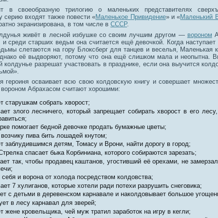
ит в своеобразную трилогию о маленьких представителях сверхъ
у серию входят также повести «
Маленькое Привидение
» и «
Маленький 
атно экранизирована, в том числе в
СССР
.
лдунья живёт в лесной избушке со своим лучшим другом —
вороном
А
, и среди старших ведьм она считается ещё девочкой. Когда наступает
ведьмы слетаются на гору Блоксберг для танцев и веселья, Маленькая 
Однако её выдворяют, потому что она ещё слишком мала и неопытна. В
 колдунье разрешат участвовать в празднике, если она выучится колдо
ьмой».
ая героиня осваивает всю свою колдовскую книгу и совершает множест
с вороном Абрахасом считают хорошими:
т старушкам собрать хворост;
ает злого лесничего, который запрещает собирать хворост в его лесу,
равиться;
рке помогает бедной девочке продать бумажные цветы;
 возчику пива бить лошадей кнутом;
т заблудившимся детям, Томасу и Врони, найти дорогу в город;
Стрелка спасает быка Корбиниана, которого собираются зарезать;
ает так, чтобы продавец каштанов, угостивший её орехами, не замерзал
печи;
 себя и ворона от холода посредством колдовства;
ает 7 хулиганов, которые хотели ради потехи разрушить снеговика;
ет с детьми в деревенском карнавале и наколдовывает большое угощен
ует в лесу карнавал для зверей;
т жене кровельщика, чей муж тратил заработок на игру в кегли;