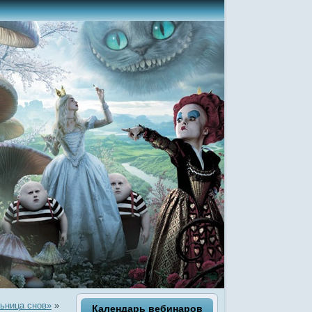
ьница снов»
»
Календарь вебинаров