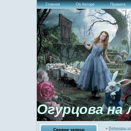
Главная
Об Авторе
Правила
Огурцова на 
«
Вебинары но
Свежие записи