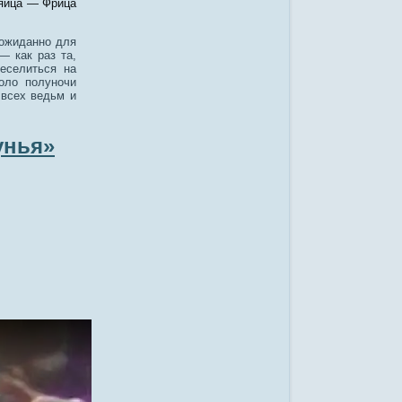
 яйца — Фрица
еожиданно для
— как раз та,
еселиться на
коло полуночи
 всех ведьм и
унья»