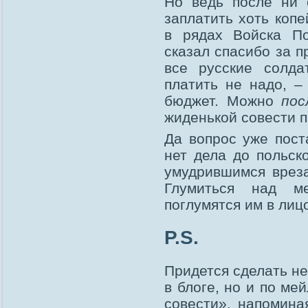
Но ведь после ни 
заплатить хоть коп
в рядах Войска По
сказал спасибо за п
все русские солда
платить не надо, 
бюджет. Можно
пос
жиденькой совести 
Да вопрос уже пост
нет дела до польск
умудрившимся вреза
Глумиться над м
поглумятся им в лиц
P.S.
Придется сделать не
в блоге, но и по ме
совести», напомина