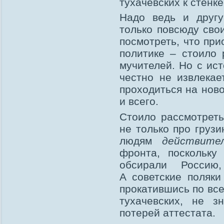
тухачевских к стенке
Надо ведь и другу
только повсюду сво
посмотреть, что пр
политике – стоило 
мучителей. Но с ист
честно не извлекае
проходиться на ново
и всего.
Стоило рассмотрет
не только про грузи
людям
действите
фронта, поскольк
обсирали Россию
А советские поляк
прокатившись по все
тухачевских, не з
потерей аттестата.