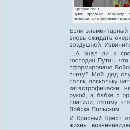
3 февраля 2010 г.
Путин предложил польскому п
мемориальные мероприятия в Катын
Если элементарный с
вновь ожидать очер
воздушной. Извините
…А знал ли к сво
господин Путин, чт
сформировано Войск
счету? Мой дед слу
поляк, поскольку на
катастрофически н
рукой, а бабке с о
платили, потому чт
Войске Польском.
И Красный Крест и
жизнь возненавид