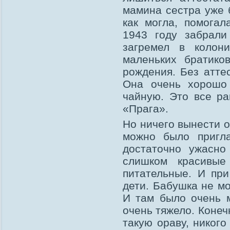
мамина сестра уже б
как могла, помога
1943 году забрали
загремел в коло
маленьких братико
рождения. Без атте
Она очень хорошо 
чайную. Это все ра
«Прага».
Но ничего вынести о
можно было пригла
достаточно ужасно
слишком красивы
питательные. И при
дети. Бабушка не мо
И там было очень м
очень тяжело. Коне
такую ораву, никого