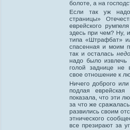
болоте, а на господ
Если так уж надо
страницы» Отечес
еврейского румпеля
здесь при чем? Ну,
типа «Штрафбат» и
спасенная и моим п
так и осталась
нед
надо было извлечь 
голой заднице не 
свое отношение к лю
Ничего доброго или
подлая еврейская
показала, что эти лю
за что же сражалась
развились своим от
этнического сообще
все презирают за у