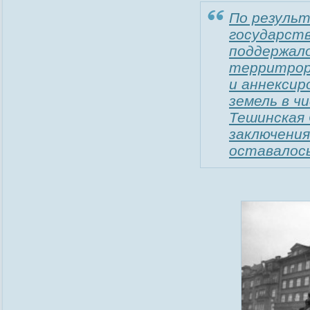
По резуль
государств
поддержал
территрор
и аннексир
земель в ч
Тешинская 
заключени
оставалось