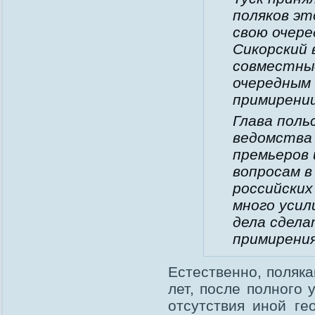
поляков эт
свою очере
Сикорский 
совместны
очередным 
примирении
Глава поль
ведомства
премьеров 
вопросам в
российских
много усил
дела сдела
примирения
Естественно, поляк
лет, после полного 
отсутствия иной ге