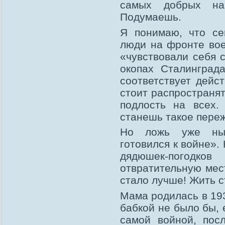
самых добрых на
Подумаешь.
Я понимаю, что се
люди на фронте вое
«чувствовали себя 
окопах Сталинград
соответствует дейст
стоит распростран
подлость на всех.
станешь такое переж
Но ложь уже нын
готовился к войне».
дядюшек-погодко
отвратительную мес
стало лучше! Жить с
Мама родилась в 193
бабкой не было бы, 
самой войной, пос