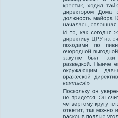
крестик, ходил тай
директором Дома 
должность майора К
началась, сплошная
И то, как сегодня 
директиву ЦРУ на сч
походами по пив
очередной выгодной
закутке был таки
разведкой. Нынче е
окружающим давн
вражеской директи
каяться
!»
Поскольку он уверен
не придется. Он счи
четвертому кругу пл
ответит, так можно 
раскрыв подлые уго