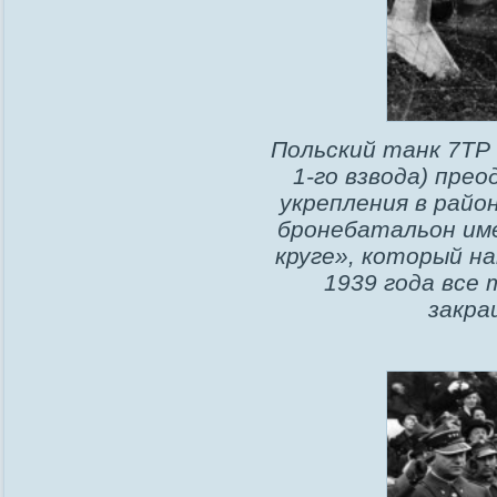
Польский танк 7ТР 
1-го взвода) пре
укрепления в райо
бронебатальон им
круге», который н
1939 года все
закра