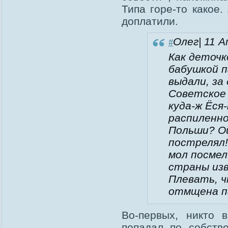
Типа горе-то какое.
доплатили.
Олег
| 11 
#
Как деточк
бабушкой п
выдали, за
Советское 
куда-ж Ёся
распиленн
Польши? Ой
пострелял!
мол посмел
страны из
Плевать, ч
отмщена па
Во-первых, никто 
попадал по собств