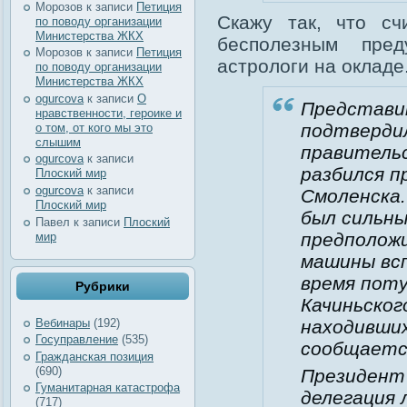
Морозов
к записи
Петиция
Скажу так, что с
по поводу организации
Министерства ЖКХ
бесполезным пре
Морозов
к записи
Петиция
астрологи на окладе
по поводу организации
Министерства ЖКХ
ogurcova
к записи
О
Представи
нравственности, героике и
подтверди
о том, от кого мы это
слышим
правитель
ogurcova
к записи
разбился п
Плоский мир
ogurcova
к записи
Смоленска.
Плоский мир
был сильны
Павел
к записи
Плоский
предположи
мир
машины вс
время поту
Рубрики
Качиньског
находивших
Вебинары
(192)
Госуправление
(535)
сообщаетс
Гражданская позиция
(690)
Президент
Гуманитарная катастрофа
делегация 
(717)