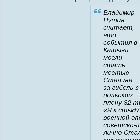
Владимир
Путин
считает,
что
события в
Катыни
могли
стать
местью
Сталина
за гибель в
польском
плену 32 т
«
Я к стыду
военной оп
советско-п
лично Стал
как извест