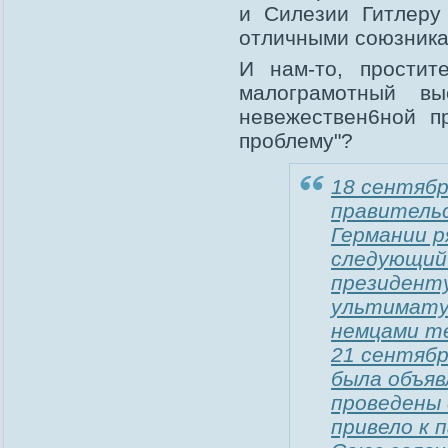
и Силезии Гитлеру
отличными союзника
И нам-то, простит
малограмотный вы
невежествен6ной пр
проблему"?
18 сентябр
правительс
Германии р
следующий 
президенту
ультиматум
немцами т
21 сентябр
была объяв
проведены
привело к