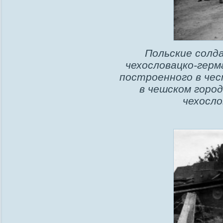
Польские солд
чехословацко-герм
построенного в че
в чешском горо
чехосло