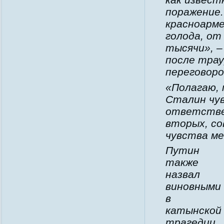
поражение.
красноарме
голода, от
тысячи
», 
после тра
переговоро
«
Полагаю, 
Сталин чу
ответствен
вторых, со
чувства м
Путин
также
назвал
виновными
в
катынской
трагедии