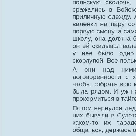
польскую сволочь, 
сражались в Войск
приличную одежду. 
валенки на пару с
первую смену, а сам
школу, она должна 
он ей скидывал вал
у нее было одно 
скорлупой. Все поль
А они над ними
договоренности с 
чтобы собрать всю 
была рядом. И уж н
прокормиться в тайг
Потом вернулся дед
них бывали в Судет
каком-то их пара
общаться, держась 