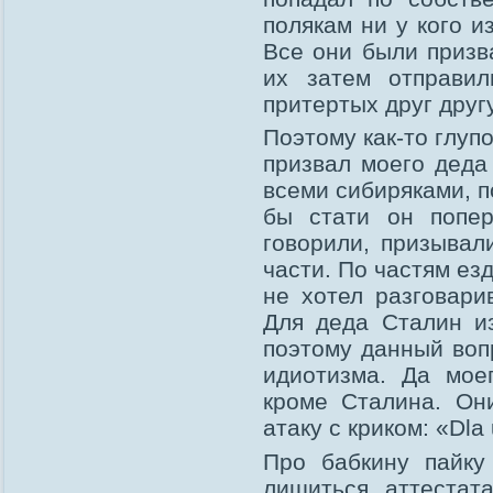
полякам ни у кого и
Все они были призв
их затем отправил
притертых друг друг
Поэтому как-то глуп
призвал моего деда
всеми сибиряками, 
бы стати он попе
говорили, призывал
части. По частям ез
не хотел разговари
Для деда Сталин и
поэтому данный воп
идиотизма. Да мое
кроме Сталина. Он
атаку с криком: «Dla 
Про бабкину пайку
лишиться аттестат