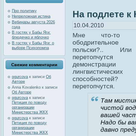
Про политику
На подлете к
Непреложная истина
Вебинары августа 2026
10.04.2010
года
В гостях у Бабы Яги:
Мне что-то ск
блюдечко и яблочко
ободрительно
В гостях у Бабы Яги: о
выборе Психопомпа
польски?.. Ил
перетопчутс
демонстрации
Свежие комментарии
лингвистических
ogurcova
к записи
Об
способностей? 
Авторе
перетопчутся.
Anna Kovalenko
к записи
Об Авторе
ogurcova
к записи
Там мисти
Петиция по поводу
чистой вод
организации
Министерства ЖКХ
вашей част
ogurcova
к записи
Надо бы ва
Петиция по поводу
организации
давно пред
Министерства ЖКХ