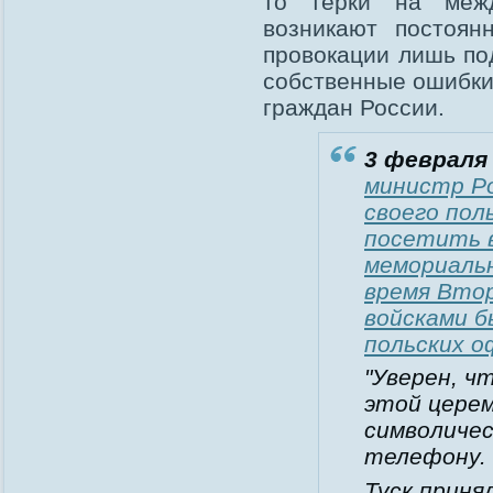
то терки на меж
возникают постоян
провокации лишь по
собственные ошибки,
граждан России.
3 февраля 
министр Р
своего пол
посетить в
мемориальн
время Вто
войсками б
польских о
"Уверен, ч
этой церем
символичес
телефону.
Туск приня