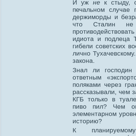
И уж
не
к стыду, 
печальном случае 
держиморды и безра
что Сталин не
противодействовать
идиота и подлеца Т
гибели советских в
лично Тухачевскому.
закона.
Знал ли господин 
ответным «экспор
поляками через гр
рассказывали, чем 
КГБ только в туал
пиво пил? Чем о
элементарном уров
историю?
К планируемому