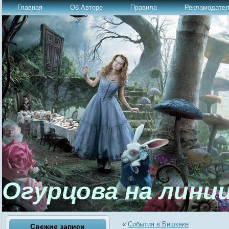
Главная
Об Авторе
Правила
Рекламодате
Огурцова на лини
«
События в Бишкеке
Свежие записи