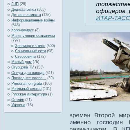
торжестве
ГЧП
(28)
Дедюха-Блюз
(363)
офицеров, 
Детская комната
(125)
ИТАР-ТАСС
Информационные войны
(643)
Коронавирус
(8)
Манипуляция сознанием
(797)
Зрелища и чтиво
(500)
Социальные сети
(98)
Стереотипы
(172)
Милый дом
(75)
Огурцова TV
(153)
Опиум для народа
(411)
Последнее слово…
(39)
Рersona non grata
(103)
Реальный сектор
(131)
Русская литература
(1)
Сталин
(21)
Украина
(16)
времен Второй мир
именно господин
разведчиком. В КГ