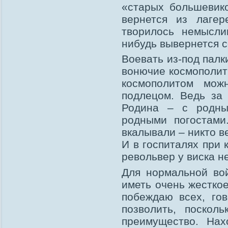
«старых большевико
вернется из лагер
творилось немысли
нибудь вывернется с
Воевать из-под палк
вонючие космополит
космополитом мож
подлецом. Ведь за 
Родина – с родны
родными погостами
вкалывали – никто в
И в госпиталях при 
револьвер у виска н
Для нормальной во
иметь очень жестко
побеждаю всех, гов
позволить, поскол
преимущество. На