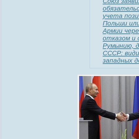
Союз заяви
обязательс
учета пози
Польши или
Армии чер
отказом и 
Румынию, д
СССР: вид
западных д