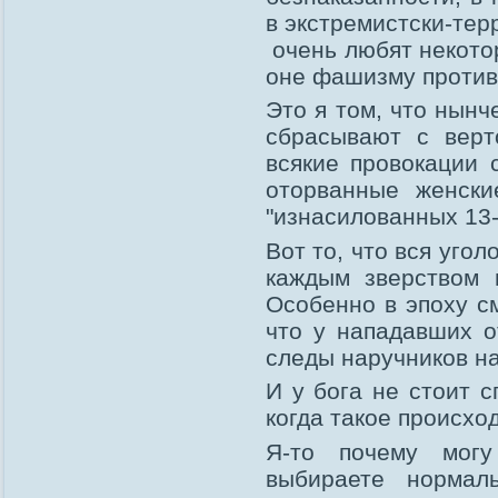
в экстремистски-тер
очень любят некотор
оне фашизму против
Это я том, что нынч
сбрасывают с верт
всякие провокации 
оторванные женски
"изнасилованных 13-
Вот то, что вся уго
каждым зверством и
Особенно в эпоху с
что у нападавших о
следы наручников на
И у бога не стоит с
когда такое происхо
Я-то почему могу
выбираете нормал