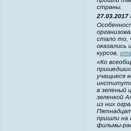
страны.
27.03.2017
Особеннос
организова
стало то, 
оказались
курсов,
от
«Ко всеобщ
пришедших 
учащиеся к
институтов
в зеленый 
зеленкой А
из них огр
Пятнадцат
пришли на 
фильмы-рас