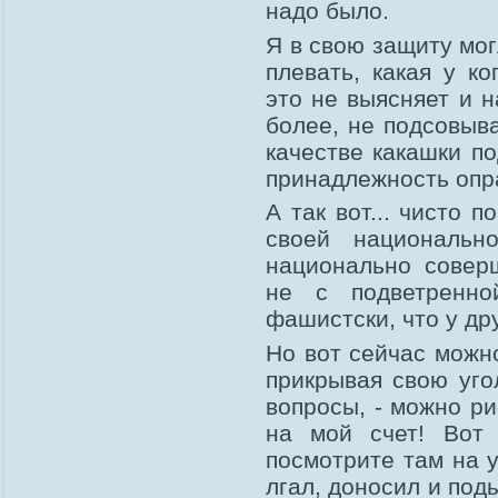
надо было.
Я в свою защиту мог
плевать, какая у к
это не выясняет и 
более, не подсовыв
качестве какашки по
принадлежность опр
А так вот... чисто 
своей националь
национально совер
не с подветренн
фашистски, что у др
Но вот сейчас можно
прикрывая свою уго
вопросы, - можно ри
на мой счет! Вот 
посмотрите там на у
лгал, доносил и под