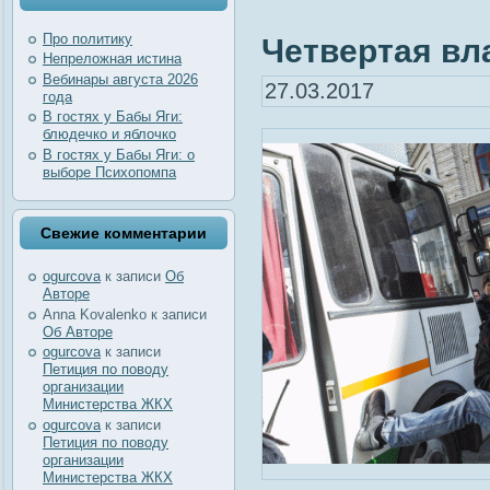
Про политику
Четвертая вла
Непреложная истина
Вебинары августа 2026
27.03.2017
года
В гостях у Бабы Яги:
блюдечко и яблочко
В гостях у Бабы Яги: о
выборе Психопомпа
Свежие комментарии
ogurcova
к записи
Об
Авторе
Anna Kovalenko
к записи
Об Авторе
ogurcova
к записи
Петиция по поводу
организации
Министерства ЖКХ
ogurcova
к записи
Петиция по поводу
организации
Министерства ЖКХ