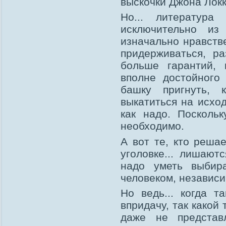
выскочки Джона Локк
Но... литература
исключительно из
изначально нравстве
придерживаться, р
больше гарантий, 
вполне достойного
башку пригнуть, 
выкатиться на исхо
как надо. Посколь
необходимо.
А вот те, кто реша
уголовке... лишают
надо уметь выбир
человеком, независи
Но ведь... когда 
впридачу, так какой 
даже не представ