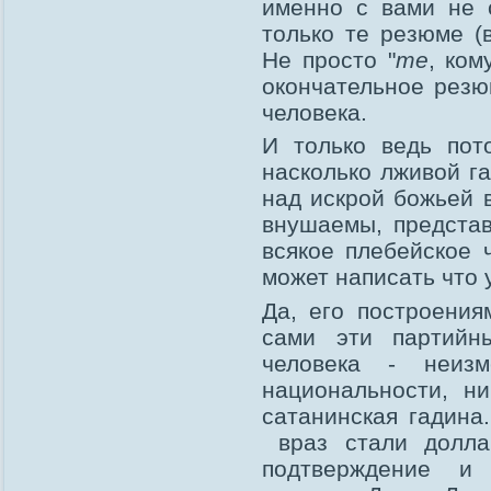
именно с вами не с
только те резюме (
Не просто "
те
, ком
окончательное резю
человека.
И только ведь пот
насколько лживой г
над искрой божьей 
внушаемы, представ
всякое плебейское 
может написать что 
Да, его построения
сами эти партийн
человека - неиз
национальности, н
сатанинская гадина
враз стали долла
подтверждение и 