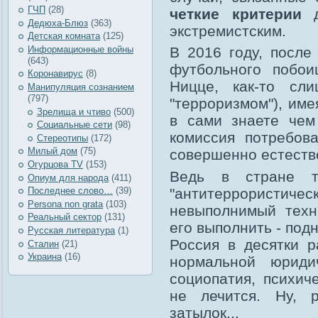
ГЧП
(28)
четкие критерии
д
Дедюха-Блюз
(363)
экстремистским.
Детская комната
(125)
Информационные войны
В 2016 году, после
(643)
футбольного побо
Коронавирус
(8)
Ницце, как-то сл
Манипуляция сознанием
(797)
"терроризмом"), им
Зрелища и чтиво
(500)
в сами знаете чем
Социальные сети
(98)
комиссия потребов
Стереотипы
(172)
Милый дом
(75)
совершенно естеств
Огурцова TV
(153)
Ведь в стране т
Опиум для народа
(411)
"антитеррористиче
Последнее слово…
(39)
Рersona non grata
(103)
невыполнимый техн
Реальный сектор
(131)
его выполнить - подн
Русская литература
(1)
Россия в десятки р
Сталин
(21)
Украина
(16)
нормальной юриди
социопатия, психич
не лечится. Ну, 
затылок...