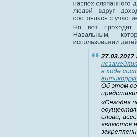
наспех сляпанного 
людей вдруг дохо
состоялась с участи
Но вот проходят 
Навальным, кот
использовании детей
27.03.2017 
незамедли
в ходе сос
антикорруп
Об этом с
представи
«Сегодня п
осуществле
слова, асс
являются 
закрепленн