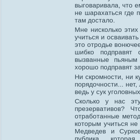
выговаривала, что е
не шарахаться где п
там достало.
Мне нисколько этих
учиться и осваивать
это отродье вонючее
шибко подправят 
вызванные пьяным 
хорошо подправят за
Ни скромности, ни к
порядочности... нет,
ведь у сук уголовных
Сколько у нас эт
презервативов? Ч
отработанные метод
которым учиться не 
Медведев и Сурков
публика, котора