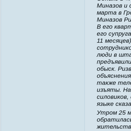
Миназов и 
марта в Гр
Миназов Ри
В его квар
его супруга
11 месяцев
сотруднико
люди в шта
предъявили
обыск. Риз
объяснения
также теле
изъяты. На
силовиков,
языке сказ
Утром 25 
обратилась
жительства