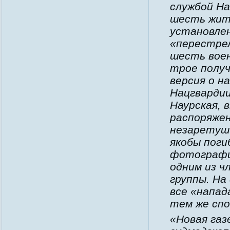
службой На
шесть жит
установлен
«перестрел
шесть вое
трое получ
версия о н
Нацгвардии
Наурская, 
распоряжен
незаретуш
якобы поги
фотографи
одним из ч
группы. Н
все «напад
тем же спо
«Новая газ