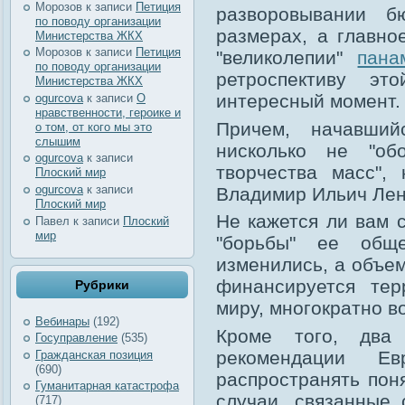
Морозов
к записи
Петиция
разворовывании б
по поводу организации
размерах, а главно
Министерства ЖКХ
Морозов
к записи
Петиция
"великолепии"
пана
по поводу организации
ретроспективу эт
Министерства ЖКХ
интересный момент.
ogurcova
к записи
О
нравственности, героике и
Причем, начавши
о том, от кого мы это
слышим
нисколько не "об
ogurcova
к записи
творчества масс",
Плоский мир
ogurcova
к записи
Владимир Ильич Лен
Плоский мир
Не кажется ли вам 
Павел
к записи
Плоский
мир
"борьбы" ее обще
изменились, а объе
финансируется тер
Рубрики
миру, многократно в
Вебинары
(192)
Кроме того, два
Госуправление
(535)
рекомендации Ев
Гражданская позиция
(690)
распространять пон
Гуманитарная катастрофа
случаи, связанные
(717)