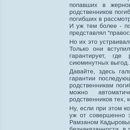
попавших в жернов
родственников поги
погибших в рассмотр
И уж тем более - по
представлял "правос
Но их это устраивал
Только они вступи
гарантирует, где 
сиюминутных выгод.
Давайте, здесь гал
гарантии последую
родственникам поги
можно автомати
родственников тех, к
Ну, если при этом к
уж от совершенно з
Рамзаном Кадыровым
безнаказанности, в