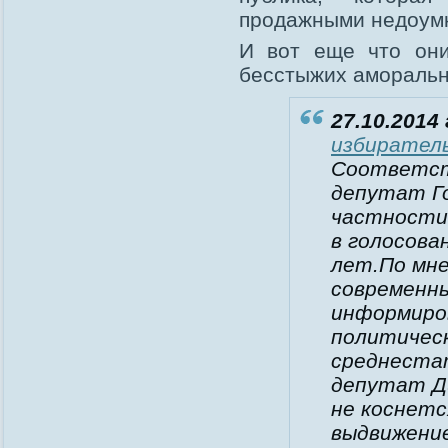
продажными недоумк
И вот еще что они
бесстыжих аморальн
27.10.2014 
избиратель
Соответст
депутат Го
частности
в голосова
лет.По мн
современн
информиро
политическ
среднеста
депутат Д
не коснетс
выдвижени