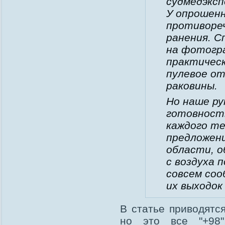
судмедэкс
У опрошенн
противореч
ранения. 
на фотогр
практическ
пулевое от
раковины.
Но наше ру
готовност
каждого те
предложен
области, о
с воздуха 
совсем соо
их выходок 
В статье приводятс
но это все "+98"