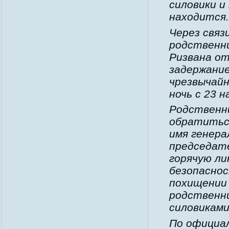
силовики и
находится.
Через связ
родственни
Ризвана от
задержание
чрезвычай
ночь с 23 
Родственн
обратитьс
имя генера
председате
горячую л
безопаснос
похищении 
родственн
силовиками
По официал