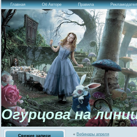
Главная
Об Авторе
Правила
Рекламодате
Огурцова на лини
«
Вебинары апреля
Свежие записи