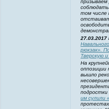
призываем
соблюдать
том числе
отстаиват
освободит
демонстра
27.03.2017
Навального
рюкзак». П
Тверскую и
На крупней
оппозиции 
вышло рек
несоверше
президента
подростки 
им сулили 
протестах.