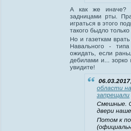
А как же иначе?
задницами рты. Пр
играться в этого по
такого быдло только 
Но и газеткам врат
Навального - типа
ожидать, если ран
дебилами и... зорк
увидите!
06.03.2017
области н
запрещали
Смешные. 
двери наш
Потом к п
(официальн