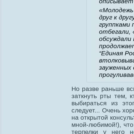
описывает 
«Молодежь
друг к дру
группками 
отбегали, 
обсуждали 
продолжает
“Единая Ро
втолковыв
зауженных 
прогуливав
Но разве раньше вс
заткнуть рты тем, к
выбираться из это
следует... Очень хо
на открытой консуль
мной-любимой!), что
терпелки у него н