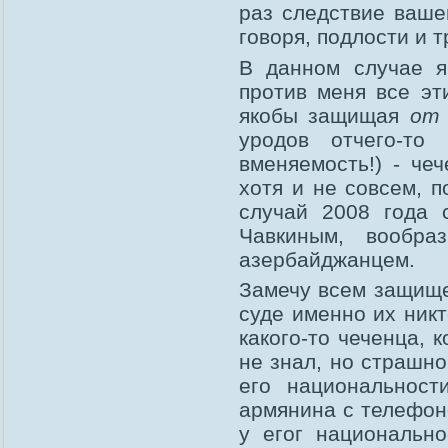
раз следствие ваше
говоря, подлости и т
В данном случае я
против меня все эт
якобы защищая
от
уродов отчего-то
вменяемость!) - че
хотя и не совсем, п
случай 2008 года 
Чавкиным, вообр
азербайджанцем.
Замечу всем защище
суде именно их ник
какого-то чеченца, 
не знал, но страшн
его национальност
армянина с телефоно
у егог национально