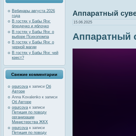
Вебинары августа 2026
Аппаратный сув
года
В гостях у Бабы Яги:
15.06.2025
блюдечко и яблочко
В гостях у Бабы Яги: о
Аппаратный 
выборе Психопомпа
В гостях у Бабы Яги: о
черной магии
В гостях у Бабы Яги: чей
крест?
Свежие комментарии
ogurcova
к записи
Об
Авторе
Anna Kovalenko
к записи
Об Авторе
ogurcova
к записи
Петиция по поводу
организации
Министерства ЖКХ
ogurcova
к записи
Петиция по поводу