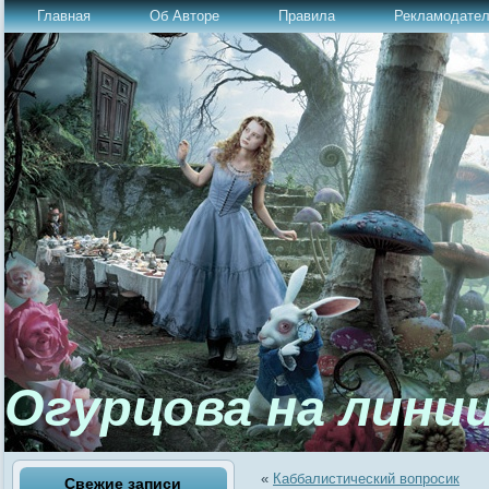
Главная
Об Авторе
Правила
Рекламодате
Огурцова на лини
«
Каббалистический вопросик
Свежие записи