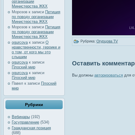
организации
Министерства ЖКХ
Морозов
к записи
Петиция
по поводу организации
Министерства ЖКХ
Морозов
к записи
Петиция
по поводу организации
Министерства ЖКХ
Рубрика:
Огурцова TV
ogurcova
к записи
О
нравственности, героике и
о том, от кого мы это
слышим
Оставить комментар
ogurcova
к записи
Плоский мир
ogurcova
к записи
Вы должны
авторизоваться
для о
Плоский мир
Павел
к записи
Плоский
мир
Рубрики
Вебинары
(192)
Госуправление
(534)
Гражданская позиция
(688)