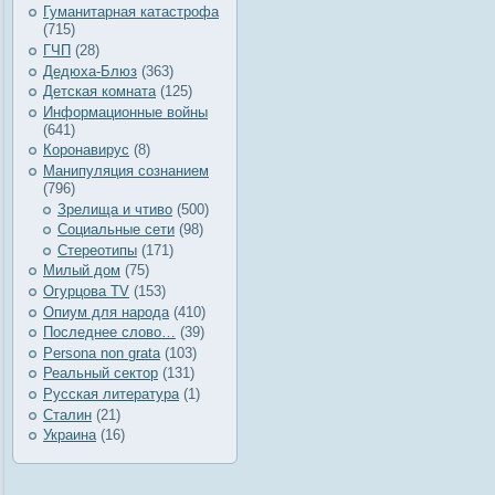
Гуманитарная катастрофа
(715)
ГЧП
(28)
Дедюха-Блюз
(363)
Детская комната
(125)
Информационные войны
(641)
Коронавирус
(8)
Манипуляция сознанием
(796)
Зрелища и чтиво
(500)
Социальные сети
(98)
Стереотипы
(171)
Милый дом
(75)
Огурцова TV
(153)
Опиум для народа
(410)
Последнее слово…
(39)
Рersona non grata
(103)
Реальный сектор
(131)
Русская литература
(1)
Сталин
(21)
Украина
(16)