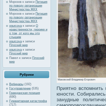
Морозов
к записи
Петиция
по поводу организации
Министерства ЖКХ
Морозов
к записи
Петиция
по поводу организации
Министерства ЖКХ
ogurcova
к записи
О
нравственности, героике и
о том, от кого мы это
слышим
ogurcova
к записи
Плоский мир
ogurcova
к записи
Плоский мир
Павел
к записи
Плоский
мир
Рубрики
Маковский Владимир Егорович
Вебинары
(192)
Приятно вспомнить п
Госуправление
(535)
Гражданская позиция
юности. Собирались 
(690)
занудные политиче
Гуманитарная катастрофа
самопровозглашен
(717)