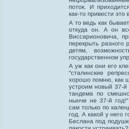
поток. И приходитс
как-то привести это 
А то ведь как бывае
откуда он. А он вс
Виссарионовича, пр
перекрыть разного 
детям, возможнос
государственном уп
А уж как они его к
"сталинские репрес
хорошо помню, как ш
устроим новый 37-й 
тандема по смешно
нынче не 37-й год!
сам только по кален
год. А какой у него 
Беслана под подушк
пакости устраивать?.