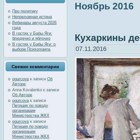
Ноябрь 2016
Про политику
Непреложная истина
Вебинары августа 2026
года
В гостях у Бабы Яги:
Кухаркины дет
блюдечко и яблочко
В гостях у Бабы Яги: о
07.11.2016
выборе Психопомпа
Свежие комментарии
ogurcova
к записи
Об
Авторе
Anna Kovalenko
к записи
Об Авторе
ogurcova
к записи
Петиция по поводу
организации
Министерства ЖКХ
ogurcova
к записи
Петиция по поводу
организации
Министерства ЖКХ