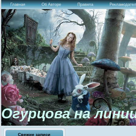
Главная
Об Авторе
Правила
Рекламодате
Огурцова на лини
Свежие записи