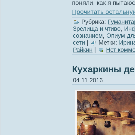
поняли, как я пытаю
Прочитать остальную
Рубрика:
Гуманита
Зрелища и чтиво
,
Инф
сознанием
,
Опиум дл
сети
|
Метки:
Ирин
Райкин
|
Нет комме
Кухаркины дет
04.11.2016