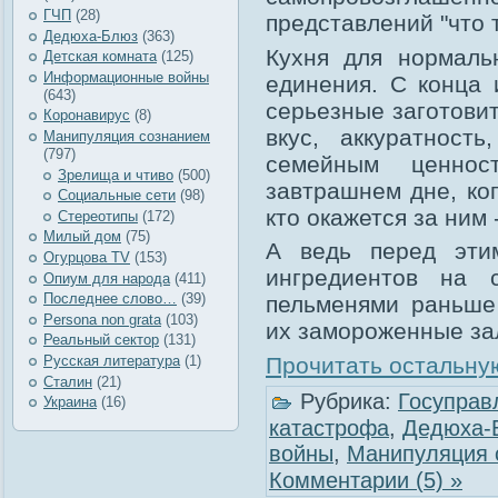
ГЧП
(28)
представлений "что т
Дедюха-Блюз
(363)
Кухня для нормаль
Детская комната
(125)
Информационные войны
единения. С конца
(643)
серьезные заготови
Коронавирус
(8)
вкус, аккуратност
Манипуляция сознанием
(797)
семейным ценнос
Зрелища и чтиво
(500)
завтрашнем дне, ко
Социальные сети
(98)
кто окажется за ним
Стереотипы
(172)
Милый дом
(75)
А ведь перед эти
Огурцова TV
(153)
ингредиентов на 
Опиум для народа
(411)
Последнее слово…
(39)
пельменями раньше 
Рersona non grata
(103)
их замороженные за
Реальный сектор
(131)
Прочитать остальную
Русская литература
(1)
Сталин
(21)
Рубрика:
Госуправ
Украина
(16)
катастрофа
,
Дедюха-
войны
,
Манипуляция 
Комментарии (5) »