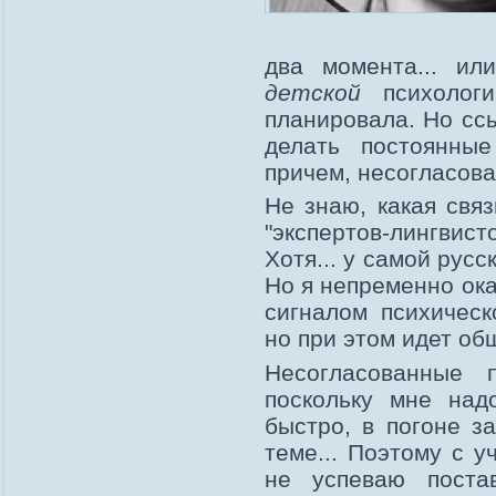
два момента... ил
детской
психологи
планировала. Но сс
делать постоянные
причем, несогласов
Не знаю, какая свя
"экспертов-лингвист
Хотя... у самой русс
Но я непременно ока
сигналом психическ
но при этом идет о
Несогласованные
поскольку мне над
быстро, в погоне з
теме... Поэтому с у
не успеваю постав