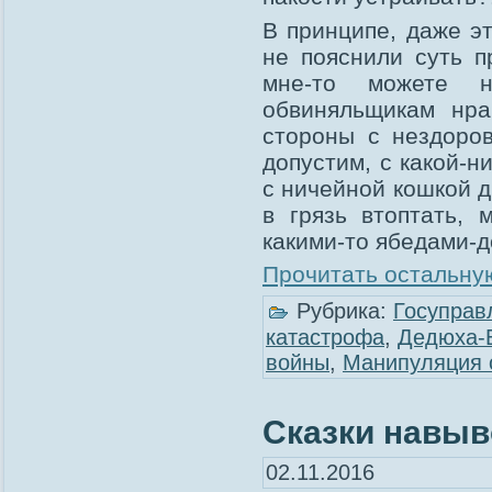
В принципе, даже э
не пояснили суть п
мне-то можете н
обвиняльщикам нра
стороны с нездоров
допустим, с какой-н
с ничейной кошкой д
в грязь втоптать,
какими-то ябедами-д
Прочитать остальную
Рубрика:
Госуправ
катастрофа
,
Дедюха-
войны
,
Манипуляция 
Сказки навыво
02.11.2016