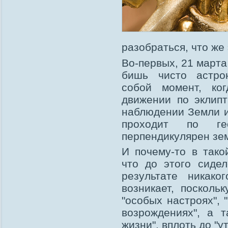
разобраться, что же
Во-первых, 21 марта
бишь чисто астро
собой момент, ко
движении по эклипт
наблюдении Земли и
проходит по ге
перпендикулярен зем
И почему-то в тако
что до этого сиде
результате никак
возникает, посколь
"особых настроях", 
возрождениях", а 
жизни", вплоть до "у