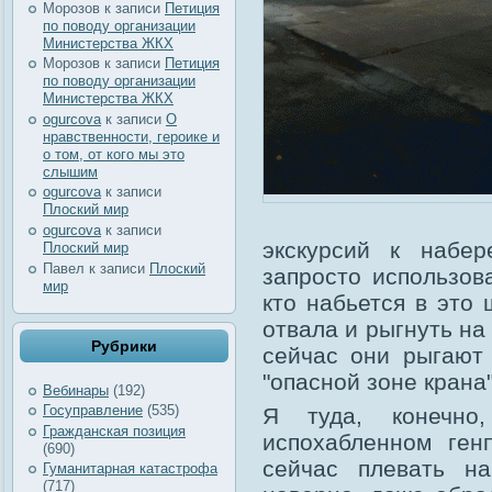
Морозов
к записи
Петиция
по поводу организации
Министерства ЖКХ
Морозов
к записи
Петиция
по поводу организации
Министерства ЖКХ
ogurcova
к записи
О
нравственности, героике и
о том, от кого мы это
слышим
ogurcova
к записи
Плоский мир
ogurcova
к записи
экскурсий к набе
Плоский мир
Павел
к записи
Плоский
запросто использов
мир
кто набьется в это
отвала и рыгнуть на
Рубрики
сейчас они рыгают
"опасной зоне крана"
Вебинары
(192)
Госуправление
(535)
Я туда, конечно
Гражданская позиция
испохабленном ген
(690)
сейчас плевать на
Гуманитарная катастрофа
(717)