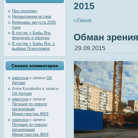
2015
Про политику
Непреложная истина
« Раньше
Вебинары августа 2026
года
В гостях у Бабы Яги:
Обман зрения.
блюдечко и яблочко
В гостях у Бабы Яги: о
29.09.2015
выборе Психопомпа
Свежие комментарии
ogurcova
к записи
Об
Авторе
Anna Kovalenko
к записи
Об Авторе
ogurcova
к записи
Петиция по поводу
организации
Министерства ЖКХ
ogurcova
к записи
Петиция по поводу
организации
Министерства ЖКХ