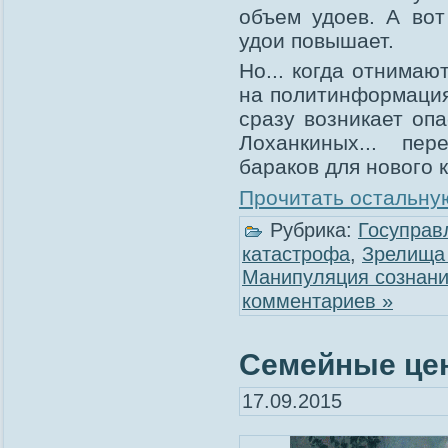
объем удоев. А вот
удои повышает.
Но... когда отнимаю
на политинформациях
сразу возникает оп
Лоханкиных... пе
бараков для нового 
Прочитать остальную
Рубрика:
Госуправ
катастрофа
,
Зрелища 
Манипуляция сознан
комментариев »
Семейные цен
17.09.2015