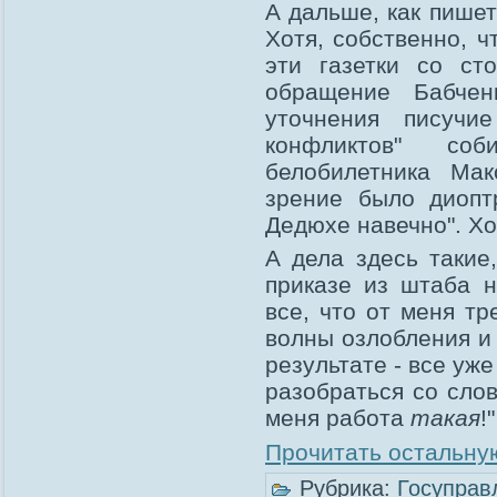
А дальше, как пишет
Хотя, собственно, ч
эти газетки со ст
обращение Бабчен
уточнения писучи
конфликтов" со
белобилетника Ма
зрение было диопт
Дедюхе навечно". Хот
А дела здесь такие
приказе из штаба н
все, что от меня т
волны озлобления и
результате - все уже
разобраться со слов
меня работа
такая
!"
Прочитать остальную
Рубрика:
Госуправ