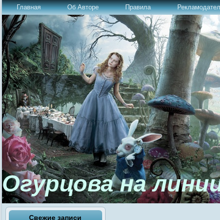
Главная
Об Авторе
Правила
Рекламодате
Огурцова на лини
Свежие записи