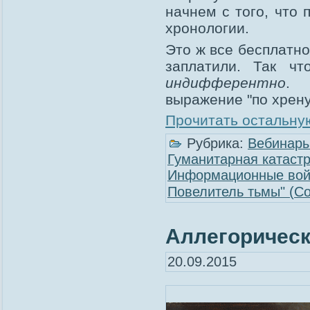
начнем с того, что 
хронологии.
Это ж все бесплатно
заплатили. Так чт
индифферентно
. 
выражение "по хрену
Прочитать остальную
Рубрика:
Вебинар
Гуманитарная катаст
Информационные во
Повелитель тьмы" (Co
Аллегоричес
20.09.2015