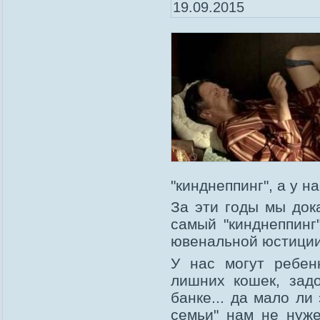
19.09.2015
"кинднеппинг", а у н
За эти годы мы док
самый "кинднеппинг
ювенальной юстиции
У нас могут ребенк
лишних кошек, задо
банке... да мало ли
семьи" нам не нуж