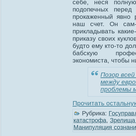
себе, неся полную
подопечных перед
прокаженный явно 
наш счет. Он сам-
прикладывать какие
приказу своих кукло
будто ему кто-то до
бабскую професс
экономиста, чтобы ни
Позор всей
между евро
проблемы м
Прочитать остальную
Рубрика:
Госуправ
катастрофа
,
Зрелища 
Манипуляция сознан