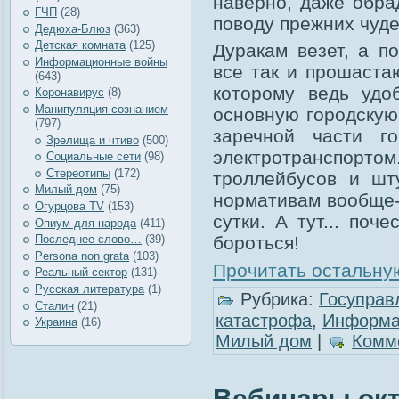
наверно, даже обра
ГЧП
(28)
поводу прежних чуд
Дедюха-Блюз
(363)
Детская комната
(125)
Дуракам везет, а по
Информационные войны
все так и прошаста
(643)
которому ведь удо
Коронавирус
(8)
Манипуляция сознанием
основную городскую 
(797)
заречной части г
Зрелища и чтиво
(500)
электротранспортом
Социальные сети
(98)
Стереотипы
(172)
троллейбусов и шт
Милый дом
(75)
нормативам вообще-
Огурцова TV
(153)
сутки. А тут... поч
Опиум для народа
(411)
Последнее слово…
(39)
бороться!
Рersona non grata
(103)
Прочитать остальную
Реальный сектор
(131)
Русская литература
(1)
Рубрика:
Госуправ
Сталин
(21)
катастрофа
,
Информа
Украина
(16)
Милый дом
|
Комме
Вебинары ок