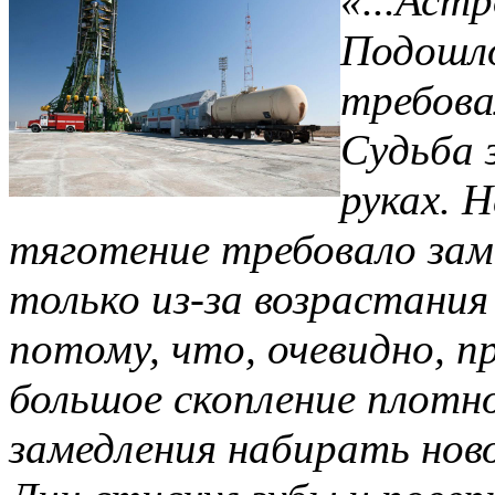
«...Аст
Подошло
требова
Судьба 
руках. 
тяготение требовало заме
только из-за возрастания
потому, что, очевидно, п
большое скопление плотн
замедления набирать ново