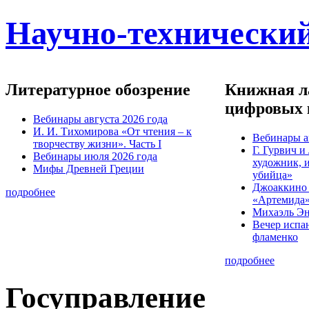
Научно-технический
Литературное обозрение
Книжная ла
цифровых 
Вебинары августа 2026 года
И. И. Тихомирова «От чтения – к
Вебинары а
творчеству жизни». Часть I
Г. Гурвич 
Вебинары июля 2026 года
художник, 
Мифы Древней Греции
убийца»
Джоаккино
подробнее
«Артемида
Михаэль Эн
Вечер испа
фламенко
подробнее
Госуправление