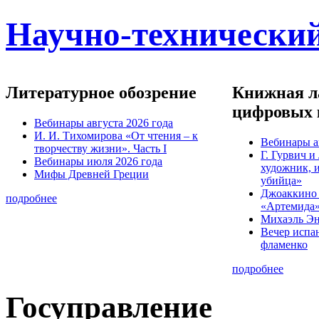
Научно-технический
Литературное обозрение
Книжная ла
цифровых 
Вебинары августа 2026 года
И. И. Тихомирова «От чтения – к
Вебинары а
творчеству жизни». Часть I
Г. Гурвич 
Вебинары июля 2026 года
художник, 
Мифы Древней Греции
убийца»
Джоаккино
подробнее
«Артемида
Михаэль Эн
Вечер испа
фламенко
подробнее
Госуправление