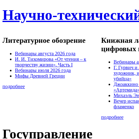
Научно-технический
Литературное обозрение
Книжная ла
цифровых 
Вебинары августа 2026 года
И. И. Тихомирова «От чтения – к
Вебинары а
творчеству жизни». Часть I
Г. Гурвич 
Вебинары июля 2026 года
художник, 
Мифы Древней Греции
убийца»
Джоаккино
подробнее
«Артемида
Михаэль Эн
Вечер испа
фламенко
подробнее
Госуправление