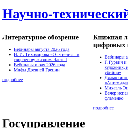
Научно-технический
Литературное обозрение
Книжная ла
цифровых 
Вебинары августа 2026 года
И. И. Тихомирова «От чтения – к
Вебинары а
творчеству жизни». Часть I
Г. Гурвич 
Вебинары июля 2026 года
художник, 
Мифы Древней Греции
убийца»
Джоаккино
подробнее
«Артемида
Михаэль Эн
Вечер испа
фламенко
подробнее
Госуправление