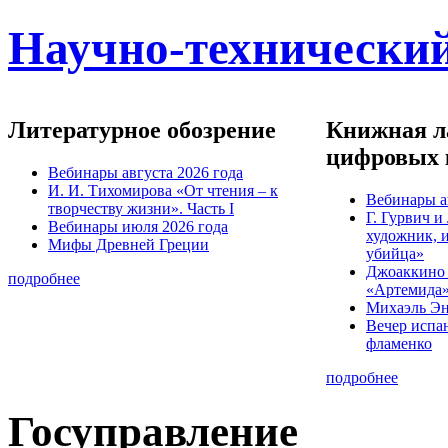
Научно-технический
Литературное обозрение
Книжная ла
цифровых 
Вебинары августа 2026 года
И. И. Тихомирова «От чтения – к
Вебинары а
творчеству жизни». Часть I
Г. Гурвич 
Вебинары июля 2026 года
художник, 
Мифы Древней Греции
убийца»
Джоаккино
подробнее
«Артемида
Михаэль Эн
Вечер испа
фламенко
подробнее
Госуправление