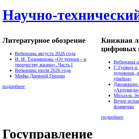
Научно-технический
Литературное обозрение
Книжная ла
цифровых 
Вебинары августа 2026 года
И. И. Тихомирова «От чтения – к
Вебинары а
творчеству жизни». Часть I
Г. Гурвич 
Вебинары июля 2026 года
художник, 
Мифы Древней Греции
убийца»
Джоаккино
подробнее
«Артемида
Михаэль Эн
Вечер испа
фламенко
подробнее
Госуправление