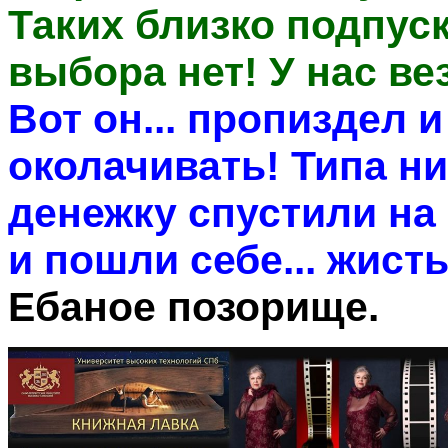
Таких близко подпуск
выбора нет! У нас ве
Вот он... пропиздел 
околачивать! Типа ни
денежку спустили на 
и пошли себе... жист
Ебаное позорище.