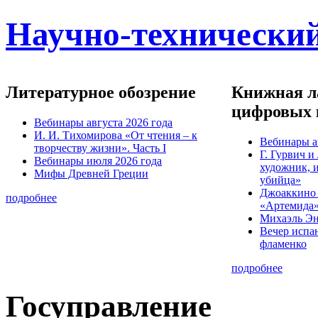
Научно-технический
Литературное обозрение
Книжная ла
цифровых 
Вебинары августа 2026 года
И. И. Тихомирова «От чтения – к
Вебинары а
творчеству жизни». Часть I
Г. Гурвич 
Вебинары июля 2026 года
художник, 
Мифы Древней Греции
убийца»
Джоаккино
подробнее
«Артемида
Михаэль Эн
Вечер испа
фламенко
подробнее
Госуправление