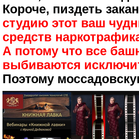
Короче, пиздеть зака
студию этот ваш чуд
средств наркотрафика
А потому что все баш
выбиваются исключит
Поэтому моссадовскую