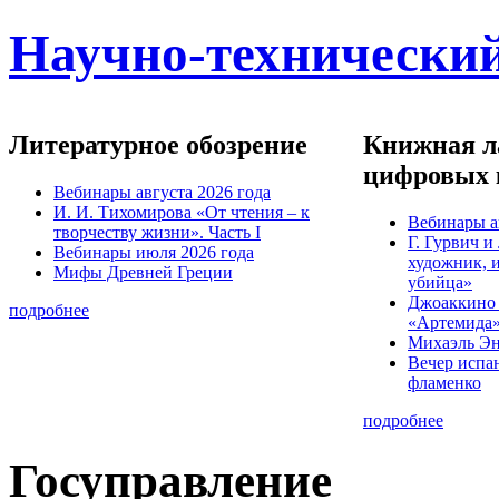
Научно-технический
Литературное обозрение
Книжная ла
цифровых 
Вебинары августа 2026 года
И. И. Тихомирова «От чтения – к
Вебинары а
творчеству жизни». Часть I
Г. Гурвич 
Вебинары июля 2026 года
художник, 
Мифы Древней Греции
убийца»
Джоаккино
подробнее
«Артемида
Михаэль Эн
Вечер испа
фламенко
подробнее
Госуправление