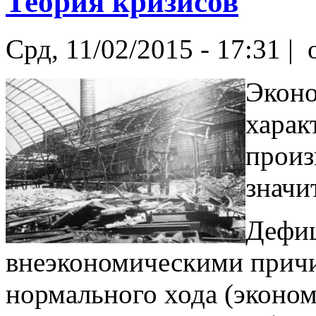
Теория кризисов
Срд, 11/02/2015 - 17:31 |
o
Эконо
харак
произ
значи
Дефиц
внеэкономическими причи
нормального хода (эконом