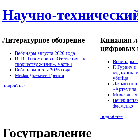
Научно-технический
Литературное обозрение
Книжная ла
цифровых 
Вебинары августа 2026 года
И. И. Тихомирова «От чтения – к
Вебинары а
творчеству жизни». Часть I
Г. Гурвич 
Вебинары июля 2026 года
художник, 
Мифы Древней Греции
убийца»
Джоаккино
подробнее
«Артемида
Михаэль Эн
Вечер испа
фламенко
подробнее
Госуправление