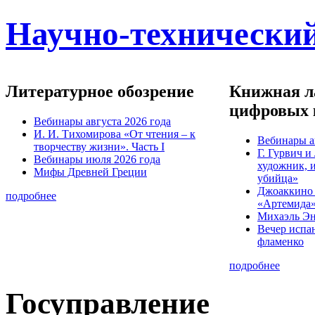
Научно-технический
Литературное обозрение
Книжная ла
цифровых 
Вебинары августа 2026 года
И. И. Тихомирова «От чтения – к
Вебинары а
творчеству жизни». Часть I
Г. Гурвич 
Вебинары июля 2026 года
художник, 
Мифы Древней Греции
убийца»
Джоаккино
подробнее
«Артемида
Михаэль Эн
Вечер испа
фламенко
подробнее
Госуправление