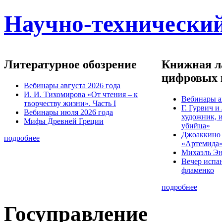
Научно-технический
Литературное обозрение
Книжная ла
цифровых 
Вебинары августа 2026 года
И. И. Тихомирова «От чтения – к
Вебинары а
творчеству жизни». Часть I
Г. Гурвич 
Вебинары июля 2026 года
художник, 
Мифы Древней Греции
убийца»
Джоаккино
подробнее
«Артемида
Михаэль Эн
Вечер испа
фламенко
подробнее
Госуправление