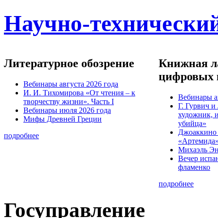
Научно-технический
Литературное обозрение
Книжная ла
цифровых 
Вебинары августа 2026 года
И. И. Тихомирова «От чтения – к
Вебинары а
творчеству жизни». Часть I
Г. Гурвич 
Вебинары июля 2026 года
художник, 
Мифы Древней Греции
убийца»
Джоаккино
подробнее
«Артемида
Михаэль Эн
Вечер испа
фламенко
подробнее
Госуправление