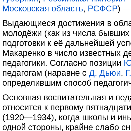
Московская область
,
РСФСР
) —
Выдающиеся достижения в обла
молодёжи (как из числа бывши
подготовки к её дальнейшей ус
Макаренко в число известных д
педагогики. Согласно позиции
Ю
педагогам (наравне с
Д. Дьюи
,
Г
определившим способ педагогич
Основная воспитательная и пед
относится к первому пятнадца
(1920—1934), когда школы и ин
одной стороны, крайне слабо сн