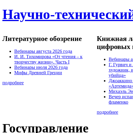
Научно-технический
Литературное обозрение
Книжная ла
цифровых 
Вебинары августа 2026 года
И. И. Тихомирова «От чтения – к
Вебинары а
творчеству жизни». Часть I
Г. Гурвич 
Вебинары июля 2026 года
художник, 
Мифы Древней Греции
убийца»
Джоаккино
подробнее
«Артемида
Михаэль Эн
Вечер испа
фламенко
подробнее
Госуправление