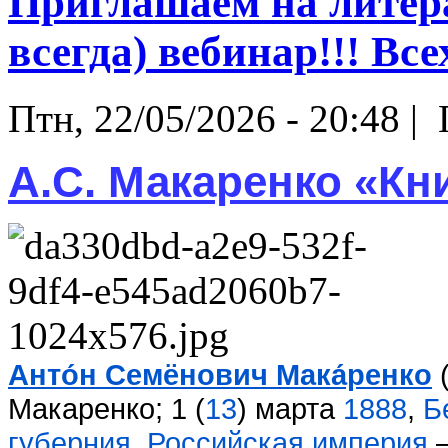
Приглашаем на литера
всегда) вебинар!!! Всех
Птн, 22/05/2026 - 20:48 |
А.С. Макаренко «Кн
Анто́н Семёнович Мака́ренко
Макаренко
; 1 (
13
) марта
1888
,
Б
губерния
,
Российская империя