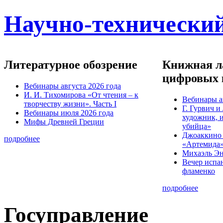
Научно-технический
Литературное обозрение
Книжная ла
цифровых 
Вебинары августа 2026 года
И. И. Тихомирова «От чтения – к
Вебинары а
творчеству жизни». Часть I
Г. Гурвич 
Вебинары июля 2026 года
художник, 
Мифы Древней Греции
убийца»
Джоаккино
подробнее
«Артемида
Михаэль Эн
Вечер испа
фламенко
подробнее
Госуправление