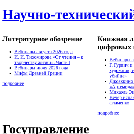
Научно-технический
Литературное обозрение
Книжная ла
цифровых 
Вебинары августа 2026 года
И. И. Тихомирова «От чтения – к
Вебинары а
творчеству жизни». Часть I
Г. Гурвич 
Вебинары июля 2026 года
художник, 
Мифы Древней Греции
убийца»
Джоаккино
подробнее
«Артемида
Михаэль Эн
Вечер испа
фламенко
подробнее
Госуправление