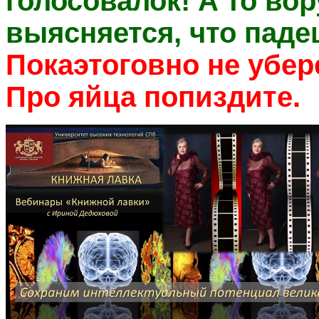
голосовалок! А то вор
выясняется, что паде
Покаэтоговно не убере
Про яйца попиздите.