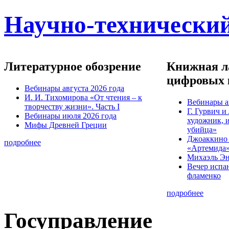
Научно-технический
Литературное обозрение
Книжная ла
цифровых 
Вебинары августа 2026 года
И. И. Тихомирова «От чтения – к
Вебинары а
творчеству жизни». Часть I
Г. Гурвич 
Вебинары июля 2026 года
художник, 
Мифы Древней Греции
убийца»
Джоаккино
подробнее
«Артемида
Михаэль Эн
Вечер испа
фламенко
подробнее
Госуправление