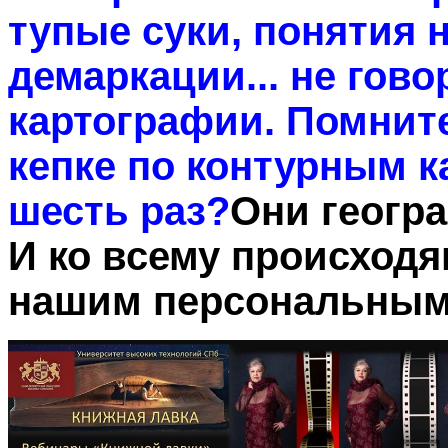
тупые суки, понятия 
демаркации... не гово
картографии. Помните
кепке по контурным ка
шесть раз?
Они геогр
И ко всему происходящ
нашим персональным