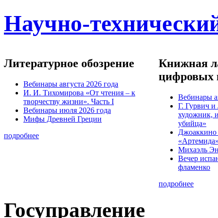
Научно-технический
Литературное обозрение
Книжная ла
цифровых 
Вебинары августа 2026 года
И. И. Тихомирова «От чтения – к
Вебинары а
творчеству жизни». Часть I
Г. Гурвич 
Вебинары июля 2026 года
художник, 
Мифы Древней Греции
убийца»
Джоаккино
подробнее
«Артемида
Михаэль Эн
Вечер испа
фламенко
подробнее
Госуправление