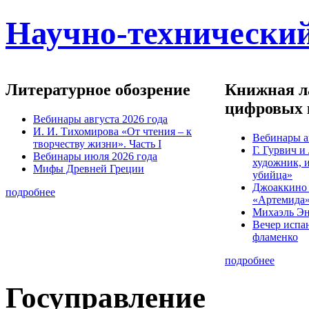
Научно-технический
Литературное обозрение
Книжная ла
цифровых 
Вебинары августа 2026 года
И. И. Тихомирова «От чтения – к
Вебинары а
творчеству жизни». Часть I
Г. Гурвич 
Вебинары июля 2026 года
художник, 
Мифы Древней Греции
убийца»
Джоаккино
подробнее
«Артемида
Михаэль Эн
Вечер испа
фламенко
подробнее
Госуправление