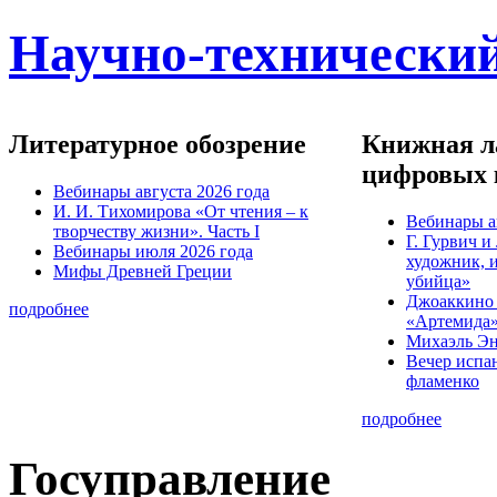
Научно-технический
Литературное обозрение
Книжная ла
цифровых 
Вебинары августа 2026 года
И. И. Тихомирова «От чтения – к
Вебинары а
творчеству жизни». Часть I
Г. Гурвич 
Вебинары июля 2026 года
художник, 
Мифы Древней Греции
убийца»
Джоаккино
подробнее
«Артемида
Михаэль Эн
Вечер испа
фламенко
подробнее
Госуправление