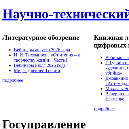
Научно-технический
Литературное обозрение
Книжная ла
цифровых 
Вебинары августа 2026 года
И. И. Тихомирова «От чтения – к
Вебинары а
творчеству жизни». Часть I
Г. Гурвич 
Вебинары июля 2026 года
художник, 
Мифы Древней Греции
убийца»
Джоаккино
подробнее
«Артемида
Михаэль Эн
Вечер испа
фламенко
подробнее
Госуправление