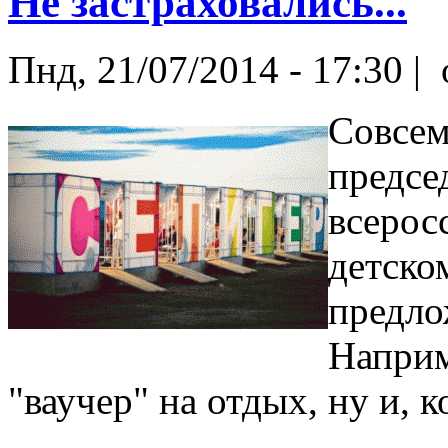
Не застраховались...
Пнд, 21/07/2014 - 17:30 |
Совсем
предсе
всерос
детско
предло
Наприм
"ваучер" на отдых, ну и, к