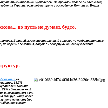
охранить контроль над Донбассом. На прошлой неделе он рассказал,
резидента Украины о личной встрече с господином Путиным. Вчера
ова... но пусть не думает, будто.
Напалкова. Бывший высокопоставленный силовик, по предварительным
 по версии следствия, получал «северную» надбавку к пенсии.
структур.
ебованных
на
квартир, 18,7%
окупателей. Больше
 72% в Ульяновске. В
цк с показателем 44%,
4 млн руб. чаще всего
т купить лишь студию
льный выбор может