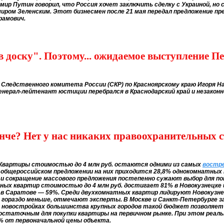
ир Путин говорил, что Россия хочет заключить сделку с Украиной, но с
имиром Зеленским. Этот бизнесмен после 21 мая передал предложение п
рамович.
 доску". Поэтому... ожидаемое выступление Песк
я Следственного комитета России (СКР) по Красноярскому краю Игоря 
ерал-лейтенант юстиции перебрался в Краснодарский край и незаконно,
ынче? Нет у нас никаких правоохранительных 
Квартиры стоимостью до 4 млн руб. остаются одними из самых
востр
 общероссийском предложении на них приходится 28,8% однокомнатных 
 и сокращение массового предложения постепенно сужают выбор для п
ых квартир стоимостью до 4 млн руб. достигает 81% в Новокузнецке и
 в Саратове — 59%. Среди двухкомнатных квартир лидируют Новокузне
 гораздо меньше, отмечают эксперты. В Москве и Санкт-Петербурге за 
В новостройках большинства крупных городов такой бюджет позволяе
едостаточным для покупки квартиры на первичном рынке. При этом реа
% от первоначальной цены объекта.