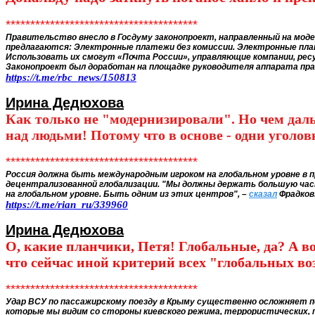
***************************************
Правительство внесло в Госдуму законопроект, направленный на
моде
предлагаются:
Электронные платежи без комиссии. Электронные плат
Использовать их смогут «Почта России», управляющие компании, ресу
Законопроект был доработан на площадке руководителя аппарата пр
https://t.me/rbc_news/150813
Ирина Дедюхова
Как только не "модернизировали". Но чем дальш
над людьми! Потому что в основе - одни уголо
***************************************
Россия должна быть международным игроком на глобальном уровне в 
децентрализованной глобализации. "Мы должны держать большую час
на глобальном уровне. Быть одним из этих центров", –
сказал
Фрадков
https://t.me/rian_ru/339960
Ирина Дедюхова
О, какие планчики, Петя! Глобальные, да? А во
что сейчас иной критерий всех "глобальных воз
***************************************
Удар ВСУ по пассажирскому поезду в Крыму существенно осложняет по
которые мы видим со стороны киевского режима, террористических, п