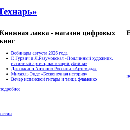
Технарь»
Книжная лавка - магазин цифровых
книг
Вебинары августа 2026 года
Г. Гурвич и Л.Разумовская «Подлинный художник,
истинный артист, настоящий убийца»
Джоаккино Антонио Россини «Артемида»
Михаэль Энде «Бесконечная история»
п
Вечер испанской гитары и танца фламенко
подробнее
России