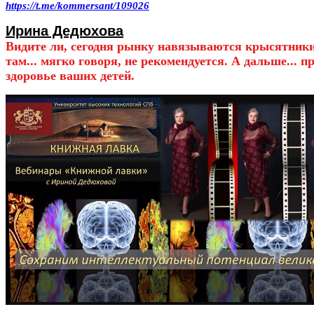
https://t.me/kommersant/109026
Ирина Дедюхова
Видите ли, сегодня рынку навязываются крысятник
там... мягко говоря, не рекомендуется. А дальше... 
здоровье ваших детей.