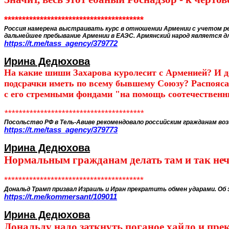
***************************************
Россия намерена выстраивать курс в отношении Армении с учетом реа
дальнейшее пребывание Армении в ЕАЭС. Армянский народ является д
https://t.me/tass_agency/379772
Ирина Дедюхова
На какие шиши Захарова куролесит с Арменией? И до
подсрачки иметь по всему бывшему Союзу? Распоясал
с его стремными фондами "на помощь соотечественн
***************************************
Посольство РФ в Тель-Авиве рекомендовало российским гражданам воз
https://t.me/tass_agency/379773
Ирина Дедюхова
Нормальным гражданам делать там и так нече
***************************************
Дональд Трамп призвал Израиль и Иран прекратить обмен ударами.
Об 
https://t.me/kommersant/109011
Ирина Дедюхова
Дональду надо заткнуть поганое хайло и прек