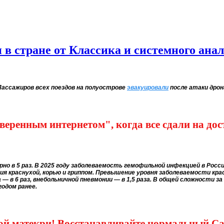
 в стране от Классика и системного анал
Пассажиров всех поездов на полуострове
эвакуировали
после атаки дрон
суверенным интернетом", когда все сдали на 
но в 5 раз.
В 2025 году заболеваемость гемофильной инфекцией в Росси
 краснухой, корью и гриппом. Превышение уровня заболеваемости красн
па — в 6 раз, внебольничной пневмонии — в 1,5 раза. В общей сложности з
годом ранее.
товой матекри! Восстанавливайте нормальный С