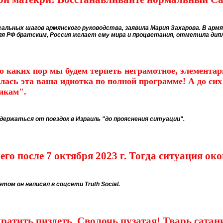
льных шагов армянского руководства, заявила Мария Захарова. В армян
ля РФ братским, Россия желает ему мира и процветания, отметила дип
 каких пор мы будем терпеть неграмотное, элементарн
ась эта ваша идиотка по полной программе! А до сих 
икам".
держаться от поездок в Израиль "до прояснения ситуации".
го после 7 октября 2023 г. Тогда ситуация ок
этом он написал в соцсети Truth Social.
ратить пиздеть. Сволочь пузатая! Тварь сатан