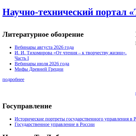
Научно-технический портал «
Литературное обозрение
Вебинары августа 2026 года
И. И. Тихомирова «От чтения – к творчеству жизни».
Часть I
Вебинары июля 2026 года
Мифы Древней Греции
подробнее
Госуправление
Исторические портреты государственного управления в 
Государственное управление в России