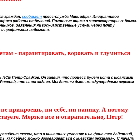
ля граждан,
сообщает
пресс-служба Минцифры.
Инициативой
графики работы отделений. Почтовые ящики в многоквартирных домах.
ников. Заявления на государственные услуги через почту.
а и профильных ведомств.
етам - паразитировать, воровать и глумиться
ь ПСБ Петр Фрадков. Он заявил, что процесс будет идти с нюансами
Россией, это наша задача. Мы должны быть международным игроком
 не прикроешь, ни себе, ни папику. А потому
твуете. Мерзко все и отвратительно, Петр!
резидент сказал, что в нынешних условиях и на фоне тех действий,
ь, как сейчас можно договариваться с киевским режимом». С начала