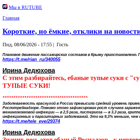
Мы в RUTUBE
Главная
Короткие, но ёмкие, отклики на новости
Пнд, 08/06/2026 - 17:55 |
Гость
Плановое движение пассажирских составов в Крыму приостановлено. 
https://t.me/rian_ru/340055
Ирина Дедюхова
С этим разбирайтесь, ебаные тупые суки с "
ТУПЫЕ СУКИ!
***************************************
Заболеваемость краснухой в России превысила средний уровень пример
Роспотребнадзоре. Помимо этого зафиксирован рост случаев заражения
менингококковой инфекции — в 2,5 раза, листериоза — в 3,3 раза, грип
инфекционных и паразитарных заболеваний. Это на 9,3% меньше, чем 
https://t.me/tele_eve/29374
Ирина Дедюхова
Значит, весь этот ебаный Роснадзор - к чер