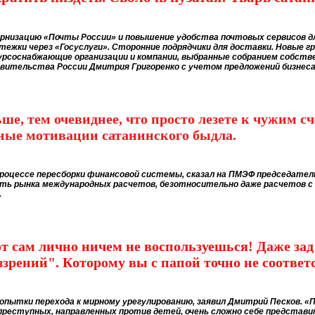
рнизацию «Почты России»
и повышение удобства почтовых сервисов д
ежки через «Госуслуги». Сторонние подрядчики для доставки. Новые 
рсоснабжающие организации и компании, выбранные собранием собствен
авительства России Дмитрия Григоренко с учетом предложений бизнес
е, тем очевиднее, что просто лезете к чужим сч
вные мотивации сатанинского быдла.
процессе пересборки финансовой системы
, сказал на ПМЭФ председател
ть рынка международных расчетов, безотносительно даже расчетов с 
.
т сам лично ничем не воспользуешься! Даже зад
зрений". Которому вы с папой точно не соответс
пытки перехода к мирному урегулированию, заявил Дмитрий Песков. «П
реступных, направленных против детей, очень сложно себе представит