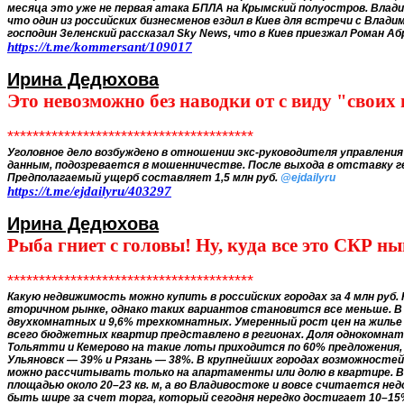
месяца это уже не первая атака БПЛА на Крымский полуостров. Владим
что один из российских бизнесменов ездил в Киев для встречи с Влад
господин Зеленский рассказал Skу News, что в Киев приезжал Роман Аб
https://t.me/kommersant/109017
Ирина Дедюхова
Это невозможно без наводки от с виду "своих в
***************************************
Уголовное дело возбуждено в отношении экс-руководителя управлени
данным, подозревается в мошенничестве. После выхода в отставку ген
Предполагаемый ущерб составляет 1,5 млн руб.
@ejdailyru
https://t.me/ejdailyru/403297
Ирина Дедюхова
Рыба гниет с головы! Ну, куда все это СКР н
***************************************
Какую недвижимость можно купить в российских городах за 4 млн руб.
вторичном рынке, однако таких вариантов становится все меньше. В
двухкомнатных и 9,6% трехкомнатных. Умеренный рост цен на жилье
всего бюджетных квартир представлено в регионах. Доля однокомнатн
Тольятти и Кемерово на такие лоты приходится по 60% предложения,
Ульяновск — 39% и Рязань — 38%. В крупнейших городах возможностей
можно рассчитывать только на апартаменты или долю в квартире. 
площадью около 20–23 кв. м, а во Владивостоке и вовсе считается н
быть шире за счет торга, который сегодня нередко достигает 10–15