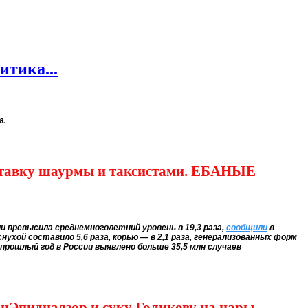
итика...
а.
доставку шаурмы и таксистами. ЕБАНЫЕ
и превысила среднемноголетний уровень в 19,3 раза,
сообщили
в
ухой составило 5,6 раза, корью — в 2,1 раза, генерализованных форм
а прошлый год в России выявлено больше 35,5 млн случаев
анЭпиднадзор и суку Голикову на нары.