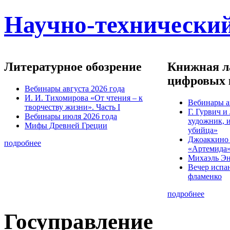
Научно-технический
Литературное обозрение
Книжная ла
цифровых 
Вебинары августа 2026 года
И. И. Тихомирова «От чтения – к
Вебинары а
творчеству жизни». Часть I
Г. Гурвич 
Вебинары июля 2026 года
художник, 
Мифы Древней Греции
убийца»
Джоаккино
подробнее
«Артемида
Михаэль Эн
Вечер испа
фламенко
подробнее
Госуправление