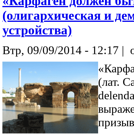
«Карфаген должен бы
(олигархическая и де
устройства)
Втр, 09/09/2014 - 12:17 |
o
«Карфа
(лат. C
delend
выраже
призыв