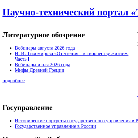
Научно-технический портал «
Литературное обозрение
Вебинары августа 2026 года
И. И. Тихомирова «От чтения – к творчеству жизни».
Часть I
Вебинары июля 2026 года
Мифы Древней Греции
подробнее
Госуправление
Исторические портреты государственного управления в 
Государственное управление в России