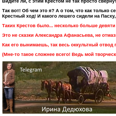
Видите ли, с этим Крестом не так просто сверн
Так вот! Об чем это я? А о том, что как только с
Крестный ход! И какого лешего сидели на Пасху
Таких Крестов было... несколько больше девяти 
Это не сказки Александра Афанасьева, не отма
Как его вынимаешь, так весь оккультный отвод
(Мне-то такое сложнее всего! Ведь мой творческ