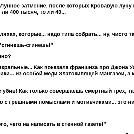
 Лунное затмение, после которых Кровавую луну 
и 400 тысяч, то ли 40...
хах, которые... надо типа собрать... ну, чисто т
 "сгинешь-сгинешь!"
рно?
акральные... Как показала франшиза про Джона Уи
ики... из особой меди Златокипящей Мангазеи, а 
е убив! Как только совершаешь смертный грех, та
о с грешными помыслами и мотивчиками... это ни
ого, чего на написать в стенной газете!"