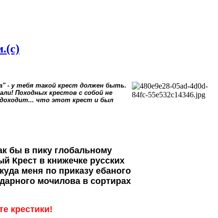
.(с)
" - у тебя такой крест должен быть.
али! Походных крестов с собой не
 доходит... что этот крест и был
как бы в пику глобальному
й Крест в книжечке русских
[куда меня по приказу ебаного
ендарного мочилова в сортирах
те крестики!