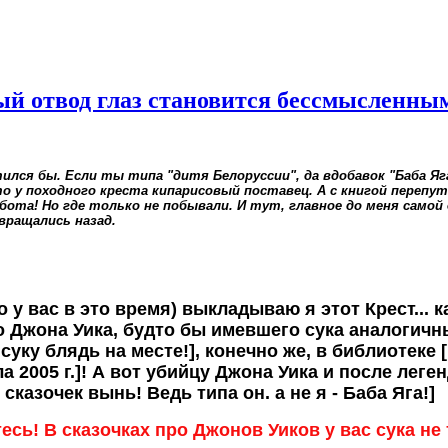
ый отвод глаз становится бессмысленным
ся бы. Если ты типа "дитя Белоруссии", да вдобавок "Баба Яга
-то у походного креста кипарисовый поставец. А с книгой перепут
бота! Но где только не побывали. И тут, главное до меня самой
вращались назад.
то у вас в это время) выкладываю я этот Крест... 
 Джона Уика, будто бы имевшего сука аналогичны
ку блядь на месте!], конечно же, в библиотеке 
а 2005 г.]! А вот убийцу Джона Уика и после лег
 сказочек вынь! Ведь типа он. а не я - Баба Яга!]
сь! В сказочках про Джонов Уиков у вас сука не 