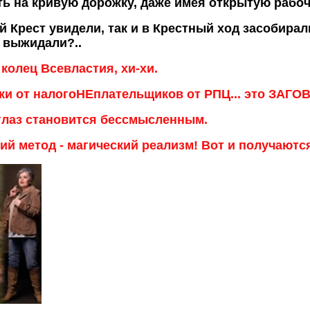
уть на кривую дорожку, даже имея открытую рабо
ей Крест увидели, так и в Крестный ход засобирали
, выжидали?..
колец Всевластия, хи-хи.
зки от налогоНЕплательщиков от РПЦ... это ЗА
 глаз становится бессмысленным.
ий метод - магический реализм! Вот и получаются