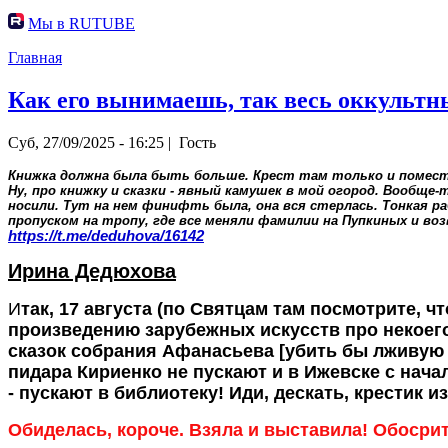
Мы в RUTUBE
Главная
Как его вынимаешь, так весь оккультн
Суб, 27/09/2025 - 16:25 |
Гость
Книжка должна была быть больше. Крест там только и поместил
Ну, про книжку и сказки - явный камушек в мой огород. Вообще
носили. Тут на нем финифть была, она вся стерлась. Тонкая ра
пропуском на тропу, где все меняли фамилии на Пупкиных и воз
https://t.me/deduhova/16142
Ирина Дедюхова
И
так, 17 августа (по Святцам там посмотрите, ч
произведению зарубежных искусств про некоего
сказок собрания Афанасьева [убить бы лживую су
пидара Кириенко не пускают и в Ижевске с начал
- пускают в библиотеку! Иди, дескать, крестик из
Обиделась, короче. Взяла и выставила! Обосрите