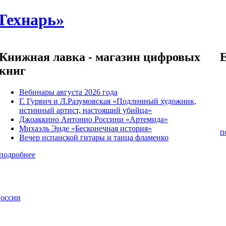
Технарь»
Книжная лавка - магазин цифровых
книг
Вебинары августа 2026 года
Г. Гурвич и Л.Разумовская «Подлинный художник,
истинный артист, настоящий убийца»
Джоаккино Антонио Россини «Артемида»
Михаэль Энде «Бесконечная история»
п
Вечер испанской гитары и танца фламенко
подробнее
России