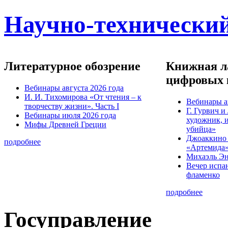
Научно-технический
Литературное обозрение
Книжная ла
цифровых 
Вебинары августа 2026 года
И. И. Тихомирова «От чтения – к
Вебинары а
творчеству жизни». Часть I
Г. Гурвич 
Вебинары июля 2026 года
художник, 
Мифы Древней Греции
убийца»
Джоаккино
подробнее
«Артемида
Михаэль Эн
Вечер испа
фламенко
подробнее
Госуправление