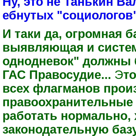
Ну, эт
о не Танькин Ва
ебнутых "социологов
И таки да, огромная б
выявляющая и систем
однодневок" должны 
ГАС Правосудие...
Э
т
всех флагманов произв
правоохранительные
работать нормально, 
законодательную базу