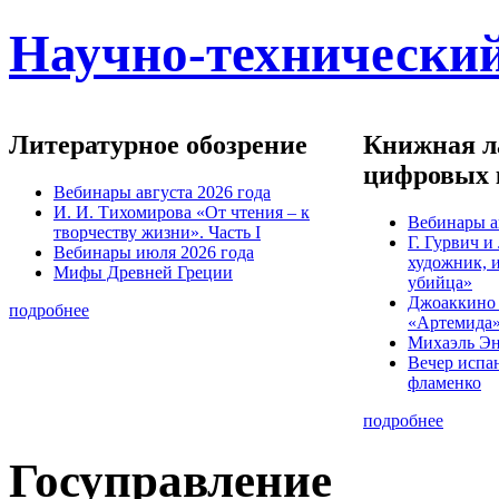
Научно-технический
Литературное обозрение
Книжная ла
цифровых 
Вебинары августа 2026 года
И. И. Тихомирова «От чтения – к
Вебинары а
творчеству жизни». Часть I
Г. Гурвич 
Вебинары июля 2026 года
художник, 
Мифы Древней Греции
убийца»
Джоаккино
подробнее
«Артемида
Михаэль Эн
Вечер испа
фламенко
подробнее
Госуправление