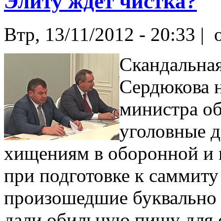
Элиту ждет чистка?
Втр, 13/11/2012 - 20:33 |
o
Скандальная
Сердюкова н
министра о
уголовные 
хищениям в оборонной и к
при подготовке к саммиту
произошедшие буквально в
дали обильную пищу для с