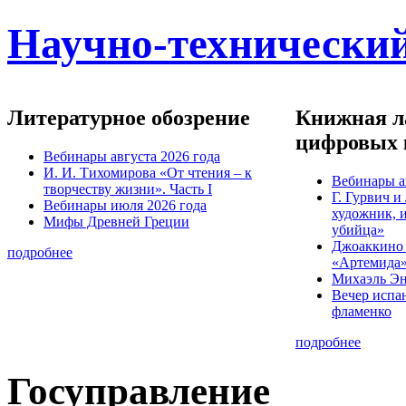
Научно-технический
Литературное обозрение
Книжная ла
цифровых 
Вебинары августа 2026 года
И. И. Тихомирова «От чтения – к
Вебинары а
творчеству жизни». Часть I
Г. Гурвич 
Вебинары июля 2026 года
художник, 
Мифы Древней Греции
убийца»
Джоаккино
подробнее
«Артемида
Михаэль Эн
Вечер испа
фламенко
подробнее
Госуправление