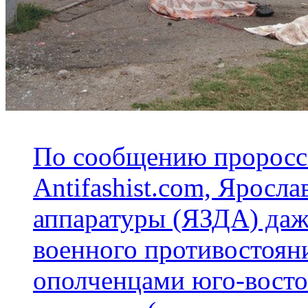
По сообщению проросси
Antifashist.com, Яросл
аппаратуры (ЯЗДА) даж
военного противостояни
ополченцами юго-восто