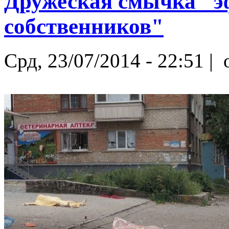
Дружеская смычка "
собственников"
Срд, 23/07/2014 - 22:51 |
o