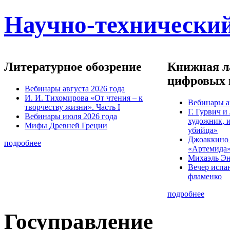
Научно-технический
Литературное обозрение
Книжная ла
цифровых 
Вебинары августа 2026 года
И. И. Тихомирова «От чтения – к
Вебинары а
творчеству жизни». Часть I
Г. Гурвич 
Вебинары июля 2026 года
художник, 
Мифы Древней Греции
убийца»
Джоаккино
подробнее
«Артемида
Михаэль Эн
Вечер испа
фламенко
подробнее
Госуправление