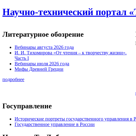
Научно-технический портал «
Литературное обозрение
Вебинары августа 2026 года
И. И. Тихомирова «От чтения – к творчеству жизни».
Часть I
Вебинары июля 2026 года
Мифы Древней Греции
подробнее
Госуправление
Исторические портреты государственного управления в 
Государственное управление в России