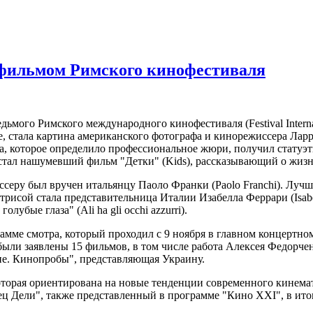
фильмом Римского кинофестиваля
мого Римского международного кинофестиваля (Festival Internaz
е, стала картина американского фотографа и кинорежиссера Ларр
, которое определило профессиональное жюри, получил статуэт
 стал нашумевший фильм "Детки" (Kids), рассказывающий о жизн
серу был вручен итальянцу Паоло Франки (Paolo Franchi). Лучш
ктрисой стала представительница Италии Изабелла Феррари (Isabe
лубые глаза" (Ali ha gli occhi azzurri).
амме смотра, который проходил с 9 ноября в главном концертном
были заявлены 15 фильмов, в том числе работа Алексея Федорч
е. Кинопробы", представляющая Украину.
торая ориентирована на новые тенденции современного кинемато
ц Дели", также представленный в программе "Кино XXI", в итог