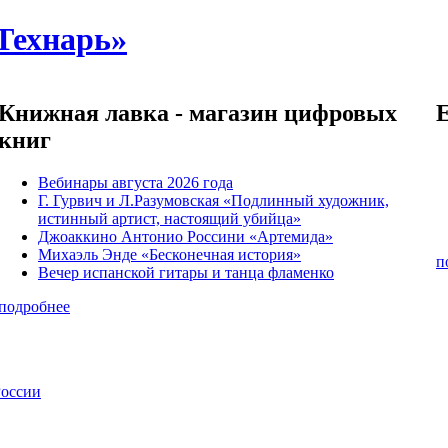
Технарь»
Книжная лавка - магазин цифровых
книг
Вебинары августа 2026 года
Г. Гурвич и Л.Разумовская «Подлинный художник,
истинный артист, настоящий убийца»
Джоаккино Антонио Россини «Артемида»
Михаэль Энде «Бесконечная история»
п
Вечер испанской гитары и танца фламенко
подробнее
России