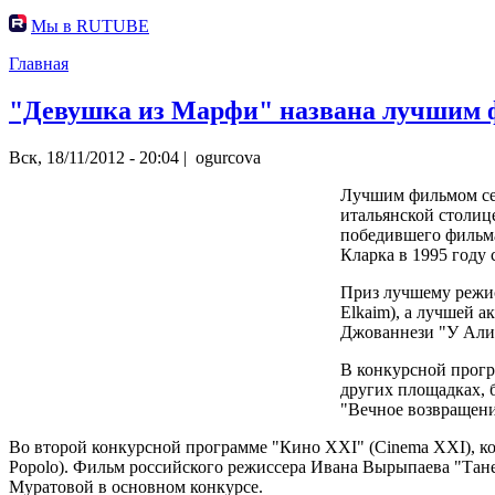
Мы в RUTUBE
Главная
"Девушка из Марфи" названа лучшим 
Вск, 18/11/2012 - 20:04 |
ogurcova
Лучшим фильмом седь
итальянской столиц
победившего фильма
Кларка в 1995 году
Приз лучшему режис
Elkaim), а лучшей а
Джованнези "У Али го
В конкурсной прогр
других площадках, 
"Вечное возвращени
Во второй конкурсной программе "Кино XXI" (Cinema XXI), ко
Popolo). Фильм российского режиссера Ивана Вырыпаева "Тане
Муратовой в основном конкурсе.