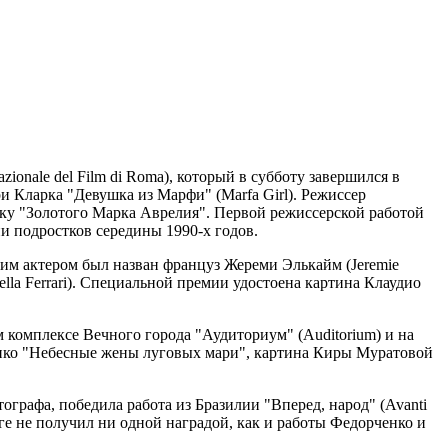
ionale del Film di Roma), который в субботу завершился в
и Кларка "Девушка из Марфи" (Marfa Girl). Режиссер
ку "Золотого Марка Аврелия". Первой режиссерской работой
и подростков середины 1990-х годов.
им актером был назван француз Жереми Элькайм (Jеrеmie
lla Ferrari). Специальной премии удостоена картина Клаудио
 комплексе Вечного города "Аудиториум" (Auditorium) и на
енко "Небесные жены луговых мари", картина Киры Муратовой
графа, победила работа из Бразилии "Вперед, народ" (Avanti
е не получил ни одной наградой, как и работы Федорченко и