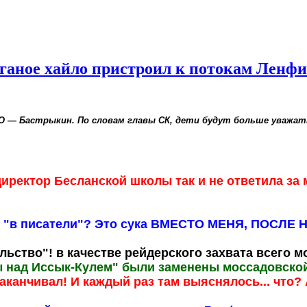
 поганое хайло пристроил к потокам Ленфи
О — Бастрыкин. По словам главы СК, дети будут больше уважат
иректор Бесланской школы так и не ответила за
опер "в писатели"? Это сука ВМЕСТО МЕНЯ, ПО
льство"! в качестве рейдерского захвата всего м
ды над Иссык-Кулем" были заменены моссадовско
аканчивал! И каждый раз там выяснялось... что? 