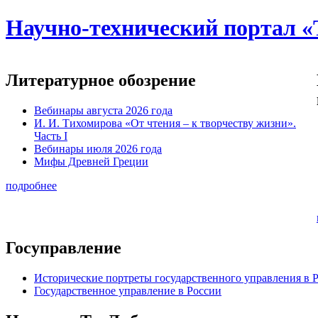
Научно-технический портал «
Литературное обозрение
Вебинары августа 2026 года
И. И. Тихомирова «От чтения – к творчеству жизни».
Часть I
Вебинары июля 2026 года
Мифы Древней Греции
подробнее
Госуправление
Исторические портреты государственного управления в 
Государственное управление в России