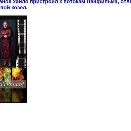
поганое хайло пристроил к потокам Ленфильма, отв
пой козел.