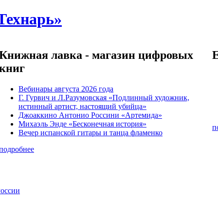
Технарь»
Книжная лавка - магазин цифровых
книг
Вебинары августа 2026 года
Г. Гурвич и Л.Разумовская «Подлинный художник,
истинный артист, настоящий убийца»
Джоаккино Антонио Россини «Артемида»
Михаэль Энде «Бесконечная история»
п
Вечер испанской гитары и танца фламенко
подробнее
России