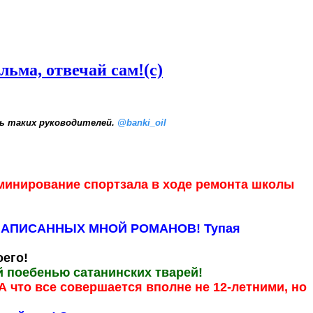
льма, отвечай сам!(с)
ь таких руководителей.
@banki_oil
 минирование спортзала в ходе ремонта школы
СЛЕ НАПИСАННЫХ МНОЙ РОМАНОВ! Тупая
оего!
й поебенью сатанинских тварей!
А что все совершается вполне не 12-летними, но