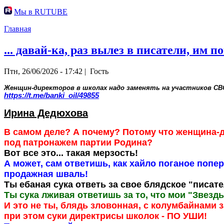
Мы в RUTUBE
Главная
... давай-ка, раз вылез в писатели, им
Птн, 26/06/2026 - 17:42 |
Гость
Женщин-директоров в школах надо заменять на участников СВ
https://t.me/banki_oil/49855
Ирина Дедюхова
В самом деле? А почему? Потому что женщина-д
под патронажем партии Родина?
Вот все это... такая мерзость!
А может, сам ответишь, как хайло поганое п
продажная шваль!
Ты ебаная сука ответь за свое блядское "писате
Ты сука лживая ответишь за то, что мои "Звез
И это не ты, блядь зловонная, с колумбайнами з
при этом суки директрисы школок - ПО УШИ!