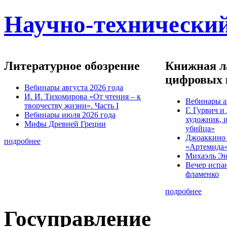
Научно-технический
Литературное обозрение
Книжная ла
цифровых 
Вебинары августа 2026 года
И. И. Тихомирова «От чтения – к
Вебинары а
творчеству жизни». Часть I
Г. Гурвич 
Вебинары июля 2026 года
художник, 
Мифы Древней Греции
убийца»
Джоаккино
подробнее
«Артемида
Михаэль Эн
Вечер испа
фламенко
подробнее
Госуправление