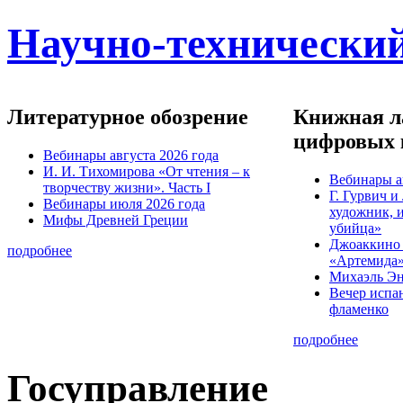
Научно-технический
Литературное обозрение
Книжная ла
цифровых 
Вебинары августа 2026 года
И. И. Тихомирова «От чтения – к
Вебинары а
творчеству жизни». Часть I
Г. Гурвич 
Вебинары июля 2026 года
художник, 
Мифы Древней Греции
убийца»
Джоаккино
подробнее
«Артемида
Михаэль Эн
Вечер испа
фламенко
подробнее
Госуправление