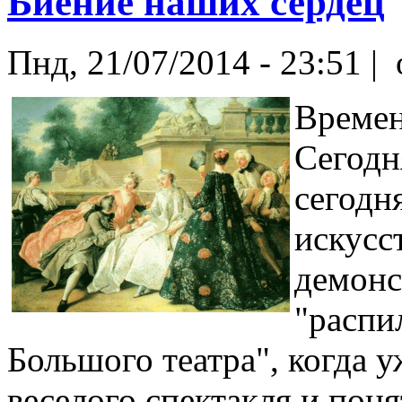
Биение наших сердец
Пнд, 21/07/2014 - 23:51 |
Времен
Сегодн
сегодн
искусс
демонс
"распи
Большого театра", когда у
веселого спектакля и поня