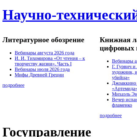
Научно-технический
Литературное обозрение
Книжная ла
цифровых 
Вебинары августа 2026 года
И. И. Тихомирова «От чтения – к
Вебинары а
творчеству жизни». Часть I
Г. Гурвич 
Вебинары июля 2026 года
художник, 
Мифы Древней Греции
убийца»
Джоаккино
подробнее
«Артемида
Михаэль Эн
Вечер испа
фламенко
подробнее
Госуправление