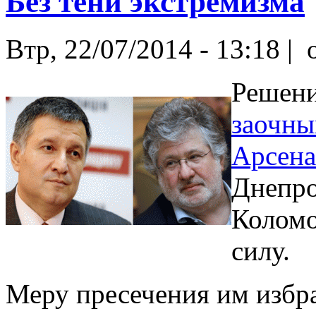
Без тени экстремизма
Втр, 22/07/2014 - 13:18 |
o
Решени
заочны
Арсена
Днепро
Коломо
силу.
Меру пресечения им избра