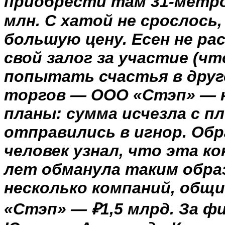
приобрести там 31-метро
млн. С хатой не срослось
большую цену. Есен не ра
свой залог за участие (ч
попытать счастья в друго
торгов — ООО «Стэп» — н
планы: сумма исчезла с п
отправились в игнор. Об
человек узнал, что эта к
лет обманула таким образ
несколько компаний, общ
«Стэп» — ₽1,5 млрд. За 