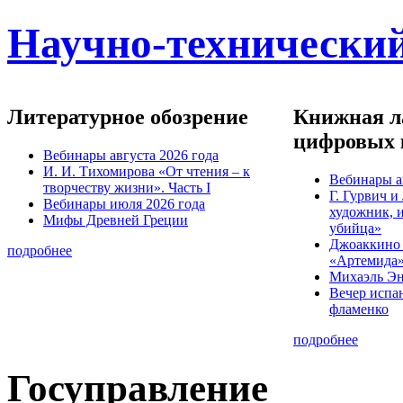
Научно-технический
Литературное обозрение
Книжная ла
цифровых 
Вебинары августа 2026 года
И. И. Тихомирова «От чтения – к
Вебинары а
творчеству жизни». Часть I
Г. Гурвич 
Вебинары июля 2026 года
художник, 
Мифы Древней Греции
убийца»
Джоаккино
подробнее
«Артемида
Михаэль Эн
Вечер испа
фламенко
подробнее
Госуправление