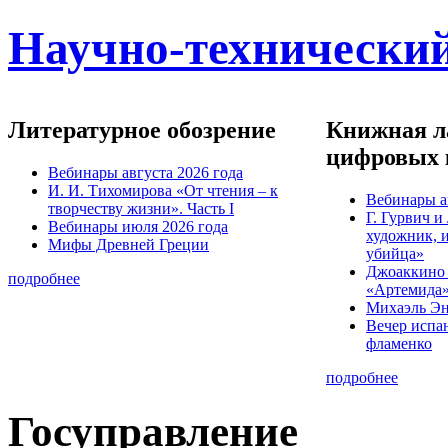
Научно-технический
Литературное обозрение
Книжная ла
цифровых 
Вебинары августа 2026 года
И. И. Тихомирова «От чтения – к
Вебинары а
творчеству жизни». Часть I
Г. Гурвич 
Вебинары июля 2026 года
художник, 
Мифы Древней Греции
убийца»
Джоаккино
подробнее
«Артемида
Михаэль Эн
Вечер испа
фламенко
подробнее
Госуправление