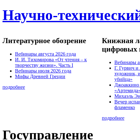
Научно-технический
Литературное обозрение
Книжная ла
цифровых 
Вебинары августа 2026 года
И. И. Тихомирова «От чтения – к
Вебинары а
творчеству жизни». Часть I
Г. Гурвич 
Вебинары июля 2026 года
художник, 
Мифы Древней Греции
убийца»
Джоаккино
подробнее
«Артемида
Михаэль Эн
Вечер испа
фламенко
подробнее
Госуправление