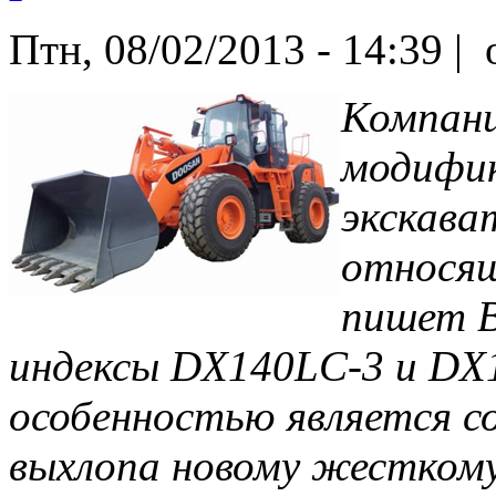
Птн, 08/02/2013 - 14:39 |
o
Компани
модифик
экскава
относящ
пишет B
индексы DX140LC-3 и DX1
особенностью является 
выхлопа новому жесткому