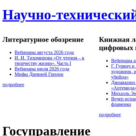
Научно-технический
Литературное обозрение
Книжная ла
цифровых 
Вебинары августа 2026 года
И. И. Тихомирова «От чтения – к
Вебинары а
творчеству жизни». Часть I
Г. Гурвич 
Вебинары июля 2026 года
художник, 
Мифы Древней Греции
убийца»
Джоаккино
подробнее
«Артемида
Михаэль Эн
Вечер испа
фламенко
подробнее
Госуправление