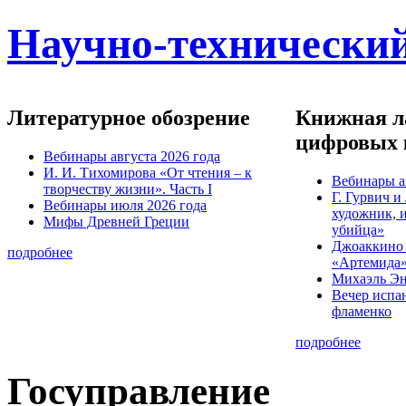
Научно-технический
Литературное обозрение
Книжная ла
цифровых 
Вебинары августа 2026 года
И. И. Тихомирова «От чтения – к
Вебинары а
творчеству жизни». Часть I
Г. Гурвич 
Вебинары июля 2026 года
художник, 
Мифы Древней Греции
убийца»
Джоаккино
подробнее
«Артемида
Михаэль Эн
Вечер испа
фламенко
подробнее
Госуправление