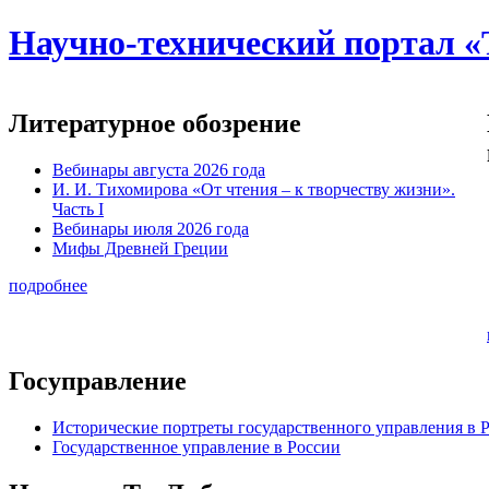
Научно-технический портал «
Литературное обозрение
Вебинары августа 2026 года
И. И. Тихомирова «От чтения – к творчеству жизни».
Часть I
Вебинары июля 2026 года
Мифы Древней Греции
подробнее
Госуправление
Исторические портреты государственного управления в 
Государственное управление в России