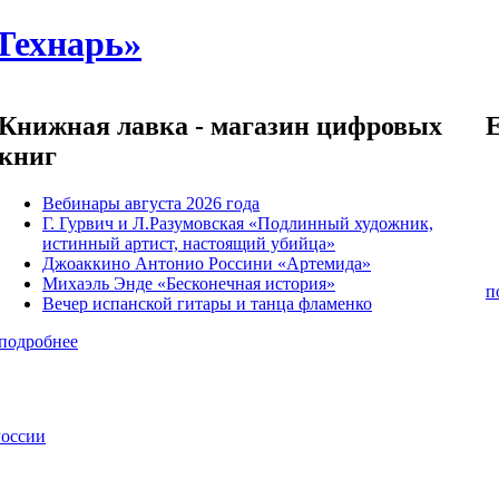
Технарь»
Книжная лавка - магазин цифровых
книг
Вебинары августа 2026 года
Г. Гурвич и Л.Разумовская «Подлинный художник,
истинный артист, настоящий убийца»
Джоаккино Антонио Россини «Артемида»
Михаэль Энде «Бесконечная история»
п
Вечер испанской гитары и танца фламенко
подробнее
России